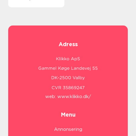
Adress
web:
www.klikko.dk/
Menu
Annonsering