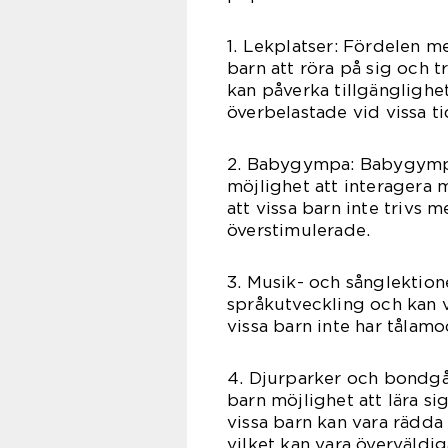
1. Lekplatser: Fördelen m
barn att röra på sig och t
kan påverka tillgänglighet
överbelastade vid vissa t
2. Babygympa: Babygympa
möjlighet att interagera 
att vissa barn inte trivs
överstimulerade.
3. Musik- och sånglektion
språkutveckling och kan v
vissa barn inte har tålamod
4. Djurparker och bondgå
barn möjlighet att lära s
vissa barn kan vara rädda f
vilket kan vara överväldi