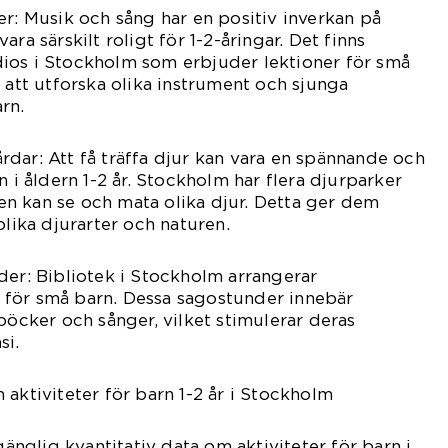
er: Musik och sång har en positiv inverkan på
ra särskilt roligt för 1-2-åringar. Det finns
ios i Stockholm som erbjuder lektioner för små
 att utforska olika instrument och sjunga
rn.
dar: Att få träffa djur kan vara en spännande och
n i åldern 1-2 år. Stockholm har flera djurparker
n kan se och mata olika djur. Detta ger dem
olika djurarter och naturen.
der: Bibliotek i Stockholm arrangerar
för små barn. Dessa sagostunder innebär
böcker och sånger, vilket stimulerar deras
si.
 aktiviteter för barn 1-2 år i Stockholm
lgänglig kvantitativ data om aktiviteter för barn i