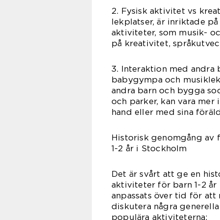
2. Fysisk aktivitet vs kre
lekplatser, är inriktade p
aktiviteter, som musik- o
på kreativitet, språkutvec
3. Interaktion med andra b
babygympa och musiklekti
andra barn och bygga soci
och parker, kan vara mer i
hand eller med sina föräld
Historisk genomgång av fö
1-2 år i Stockholm
Det är svårt att ge en hi
aktiviteter för barn 1-2 å
anpassats över tid för at
diskutera några generell
populära aktiviteterna: