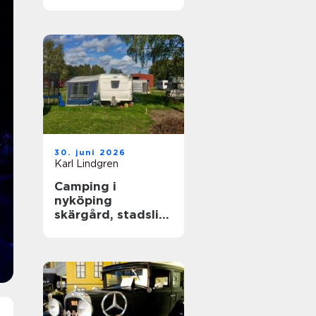
året runt
30. juni 2026
Karl Lindgren
Camping i
nyköping
skärgård, stadsliv
och lugna
naturupplevelser