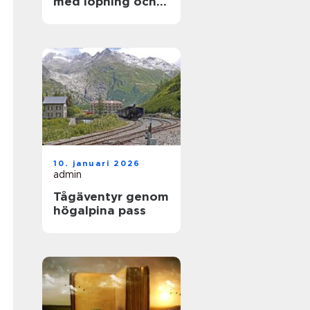
med löpning och
natur
10. januari 2026
admin
Tågäventyr genom
högalpina pass