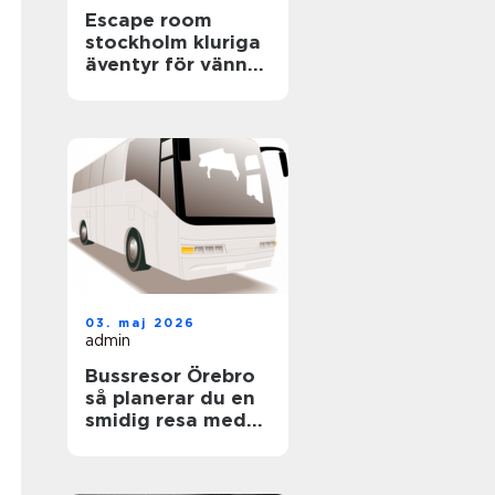
Escape room
stockholm kluriga
äventyr för vänner,
familjer och
företag
03. maj 2026
admin
Bussresor Örebro
så planerar du en
smidig resa med
grupp