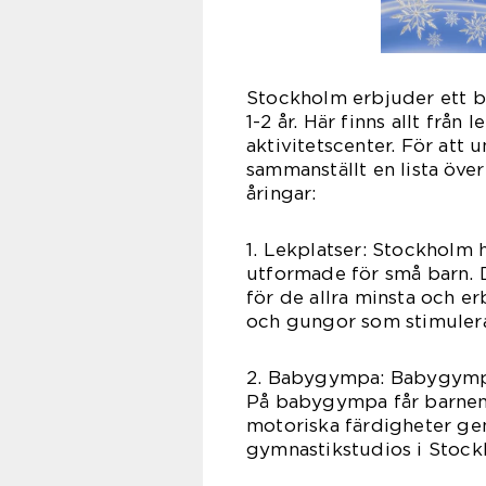
Stockholm erbjuder ett br
1-2 år. Här finns allt från
aktivitetscenter. För att u
sammanställt en lista över
åringar:
1. Lekplatser: Stockholm h
utformade för små barn. 
för de allra minsta och er
och gungor som stimulera
2. Babygympa: Babygympa ä
På babygympa får barnen m
motoriska färdigheter gen
gymnastikstudios i Stoc