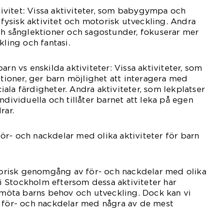
ativitet: Vissa aktiviteter, som babygympa och
å fysisk aktivitet och motorisk utveckling. Andra
ch sånglektioner och sagostunder, fokuserar mer
kling och fantasi.
arn vs enskilda aktiviteter: Vissa aktiviteter, som
oner, ger barn möjlighet att interagera med
ala färdigheter. Andra aktiviteter, som lekplatser
ndividuella och tillåter barnet att leka på egen
rar.
r- och nackdelar med olika aktiviteter för barn
storisk genomgång av för- och nackdelar med olika
r i Stockholm eftersom dessa aktiviteter har
t möta barns behov och utveckling. Dock kan vi
a för- och nackdelar med några av de mest