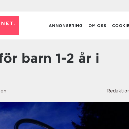
NET.
ANNONSERING
OM OSS
COOKI
son
Redaktio