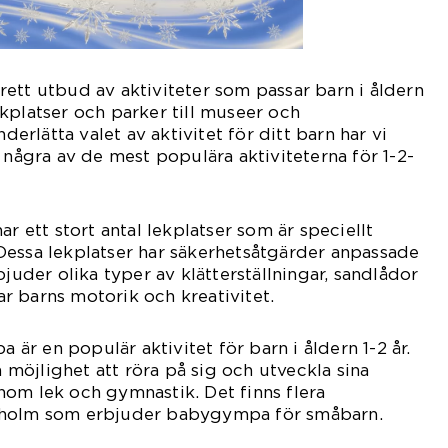
ett utbud av aktiviteter som passar barn i åldern
 lekplatser och parker till museer och
nderlätta valet av aktivitet för ditt barn har vi
 några av de mest populära aktiviteterna för 1-2-
ar ett stort antal lekplatser som är speciellt
Dessa lekplatser har säkerhetsåtgärder anpassade
bjuder olika typer av klätterställningar, sandlådor
r barns motorik och kreativitet.
r en populär aktivitet för barn i åldern 1-2 år.
öjlighet att röra på sig och utveckla sina
om lek och gymnastik. Det finns flera
kholm som erbjuder babygympa för småbarn.