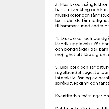
3. Musik- och sånglektion
barns utveckling och kan va
musikskolor och sångstud
barn, där de får möjlighet
tillsammans med andra ba
4. Djurparker och bondgår
lärorik upplevelse för bar
och bondgårdar där barne
möjlighet att lära sig om 
5. Bibliotek och sagostun
regelbundet sagostunder 
interaktiv läsning av barn
språkutveckling och fanta
Kvantitativa mätningar om
Det finns tyvärr ingen til