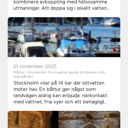
kombinera avkoppling med hälsosamma
utmaningar. Att doppa sig i iskallt vatten
och sedan värma kroppen i en varm bastu
ger inte bara en intensiv k&au...
01 november 2025
Båttur i Stockholm: En praktisk guide till staden och
skärgården
Stockholm vilar på 14 öar där sötvatten
möter hav. En båttur ger något som
landvägen aldrig kan erbjuda: närkontakt
med vattnet, fria vyer och ett behagligt
tempo som gör både stad och sk&aum...