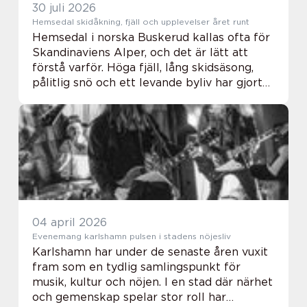
30 juli 2026
Hemsedal skidåkning, fjäll och upplevelser året runt
Hemsedal i norska Buskerud kallas ofta för
Skandinaviens Alper, och det är lätt att
förstå varför. Höga fjäll, lång skidsäsong,
pålitlig snö och ett levande byliv har gjort
orten till en favorit för både familjer,
kompisgäng och mer erfarna åkare. Hä...
04 april 2026
Evenemang karlshamn pulsen i stadens nöjesliv
Karlshamn har under de senaste åren vuxit
fram som en tydlig samlingspunkt för
musik, kultur och nöjen. I en stad där närhet
och gemenskap spelar stor roll har