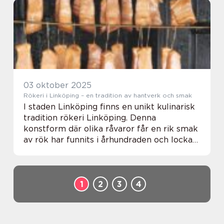
03 oktober 2025
Rökeri i Linköping – en tradition av hantverk och smak
I staden Linköping finns en unikt kulinarisk
tradition rökeri Linköping. Denna
konstform där olika råvaror får en rik smak
av rök har funnits i århundraden och lockar
fortfarande många att prova dess d...
1
2
3
4