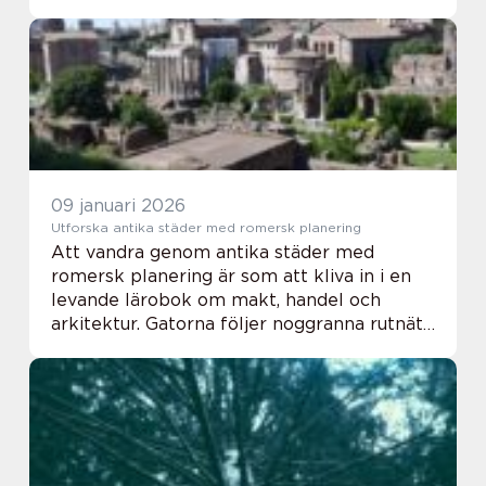
livescenen fått en naturlig plats i vardagen.
Lokala arrangörer, engagerade
publikgrupper ...
09 januari 2026
Utforska antika städer med romersk planering
Att vandra genom antika städer med
romersk planering är som att kliva in i en
levande lärobok om makt, handel och
arkitektur. Gatorna följer noggranna rutnät,
torgen öppnar sig som scenrum för
vardagsliv och ruinern...