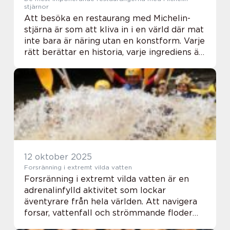
stjärnor
Att besöka en restaurang med Michelin-
stjärna är som att kliva in i en värld där mat
inte bara är näring utan en konstform. Varje
rätt berättar en historia, varje ingrediens är
noggrant utvald och var...
12 oktober 2025
Forsränning i extremt vilda vatten
Forsränning i extremt vilda vatten är en
adrenalinfylld aktivitet som lockar
äventyrare från hela världen. Att navigera
forsar, vattenfall och strömmande floder
kräver både styrka, teknik och mod. Det är...