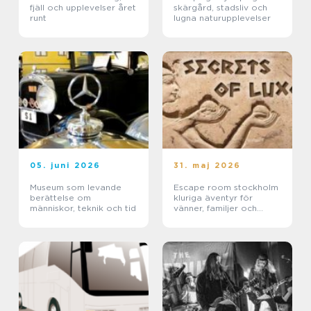
fjäll och upplevelser året
skärgård, stadsliv och
runt
lugna naturupplevelser
05. juni 2026
31. maj 2026
Museum som levande
Escape room stockholm
berättelse om
kluriga äventyr för
människor, teknik och tid
vänner, familjer och
företag