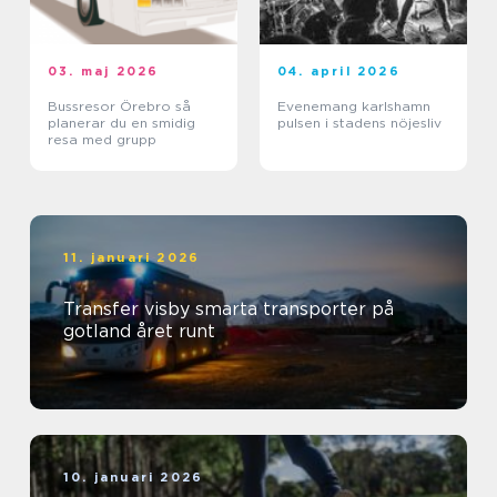
03. maj 2026
04. april 2026
Bussresor Örebro så
Evenemang karlshamn
planerar du en smidig
pulsen i stadens nöjesliv
resa med grupp
11. januari 2026
Transfer visby smarta transporter på
gotland året runt
10. januari 2026