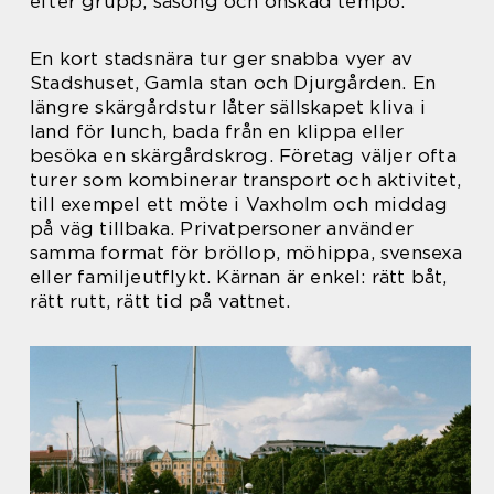
efter grupp, säsong och önskad tempo.
En kort stadsnära tur ger snabba vyer av
Stadshuset, Gamla stan och Djurgården. En
längre skärgårdstur låter sällskapet kliva i
land för lunch, bada från en klippa eller
besöka en skärgårdskrog. Företag väljer ofta
turer som kombinerar transport och aktivitet,
till exempel ett möte i Vaxholm och middag
på väg tillbaka. Privatpersoner använder
samma format för bröllop, möhippa, svensexa
eller familjeutflykt. Kärnan är enkel: rätt båt,
rätt rutt, rätt tid på vattnet.