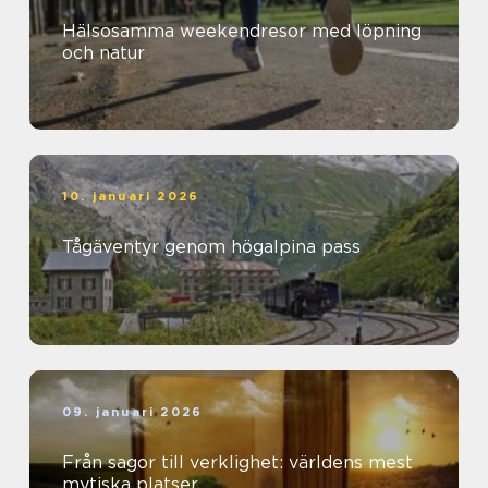
Hälsosamma weekendresor med löpning
och natur
10. januari 2026
Tågäventyr genom högalpina pass
09. januari 2026
Från sagor till verklighet: världens mest
mytiska platser