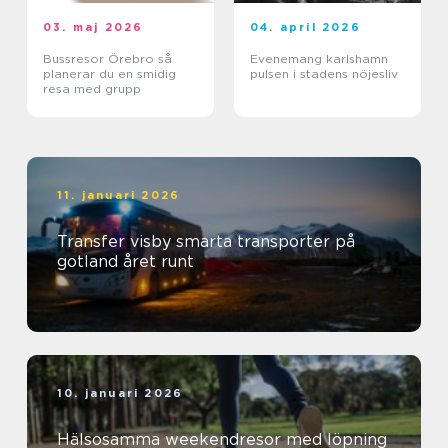
03. maj 2026
04. april 2026
Bussresor Örebro så
Evenemang karlshamn
planerar du en smidig
pulsen i stadens nöjesliv
resa med grupp
11. januari 2026
Transfer visby smarta transporter på
gotland året runt
10. januari 2026
Hälsosamma weekendresor med löpning