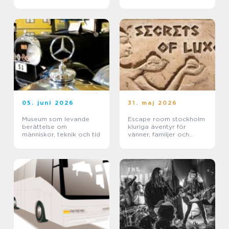
05. juni 2026
31. maj 2026
Museum som levande
Escape room stockholm
berättelse om
kluriga äventyr för
människor, teknik och tid
vänner, familjer och
företag