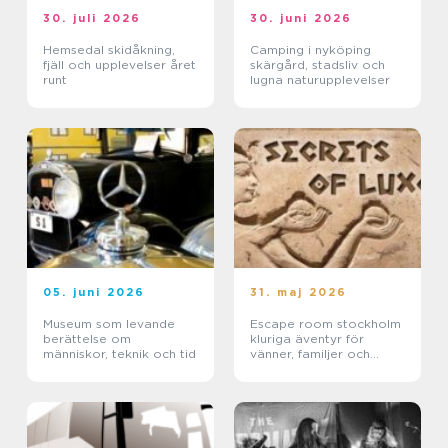
30. juli 2026
30. juni 2026
Hemsedal skidåkning,
Camping i nyköping
fjäll och upplevelser året
skärgård, stadsliv och
runt
lugna naturupplevelser
05. juni 2026
31. maj 2026
Museum som levande
Escape room stockholm
berättelse om
kluriga äventyr för
människor, teknik och tid
vänner, familjer och
företag