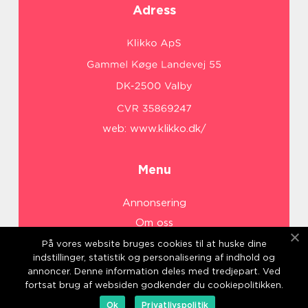
Adress
web:
www.klikko.dk/
Menu
Annonsering
Om oss
Cookies
På vores website bruges cookies til at huske dine
indstillinger, statistik og personalisering af indhold og
Kontakta oss
annoncer. Denne information deles med tredjepart. Ved
Sitemap
fortsat brug af websiden godkender du cookiepolitikken.
Ok
Privatlivspolitik