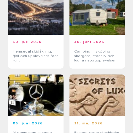
30. juli 2026
30. juni 2026
Hemsedal skidåkning,
Camping i nyköping
fjäll och upplevelser året
skärgård, stadsliv och
runt
lugna naturupplevelser
05. juni 2026
31. maj 2026
Museum som levande
Escape room stockholm