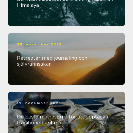
Himalaya
20. november 2025
Retreater med journaling och
självrannsakan
19. november 2025
De bästa matresorna för att upptäcka
traditionell grillmat