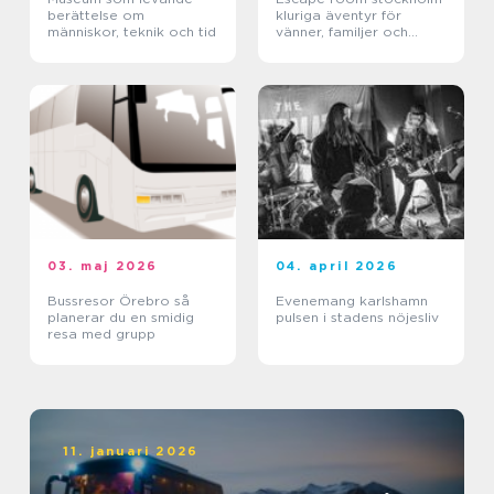
berättelse om
kluriga äventyr för
människor, teknik och tid
vänner, familjer och
företag
03. maj 2026
04. april 2026
Bussresor Örebro så
Evenemang karlshamn
planerar du en smidig
pulsen i stadens nöjesliv
resa med grupp
11. januari 2026