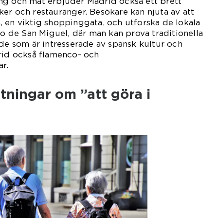
ng och mat erbjuder Madrid också ett brett
er och restauranger. Besökare kan njuta av att
 en viktig shoppinggata, och utforska de lokala
de San Miguel, där man kan prova traditionella
 de som är intresserade av spansk kultur och
drid också flamenco- och
ar.
tningar om ”att göra i