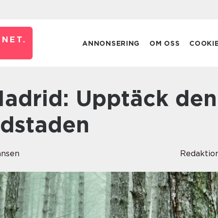
NET.
ANNONSERING
OM OSS
COOKI
udstaden
ansen
Redaktio