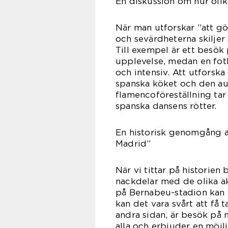
En diskussion om hur olika
När man utforskar ”att gö
och sevärdheterna skiljer 
Till exempel är ett besök
upplevelse, medan en fot
och intensiv. Att utforsk
spanska köket och den au
flamencoföreställning ta
spanska dansens rötter.
En historisk genomgång av
Madrid”
När vi tittar på historien
nackdelar med de olika ak
på Bernabeu-stadion kan 
kan det vara svårt att få 
andra sidan, är besök på
alla och erbjuder en möjli