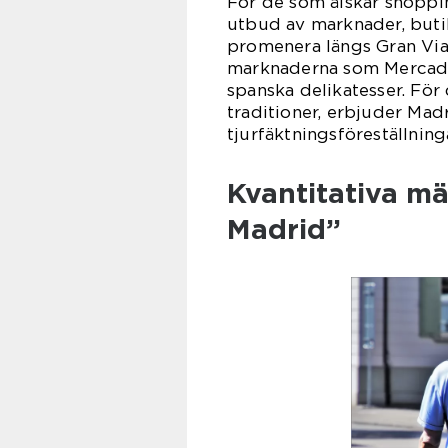
För de som älskar shoppi
utbud av marknader, butik
promenera längs Gran Via,
marknaderna som Mercado 
spanska delikatesser. För
traditioner, erbjuder Ma
tjurfäktningsföreställning
Kvantitativa mä
Madrid”