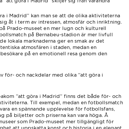
 ”att göra i Madrid” skiljer sig från varandra
ra i Madrid” kan man se att de olika aktiviteterna
sig åt i term av intressen, atmosfär och inriktning.
 på Prado-museet en mer lugn och kulturell
bollsmatch på Bernabeu-stadion är mer livfull
a de lokala marknaderna ger en smak av det
tentiska atmosfären i staden, medan en
r besökare på en emotionell resa genom den
 för- och nackdelar med olika ”att göra i
 bakom ”att göra i Madrid” finns det både för- och
tiviteterna. Till exempel, medan en fotbollsmatch
vara en spännande upplevelse för fotbollsfans,
tag på biljetter och priserna kan vara höga. Å
 museer som Prado-museet mer tillgängligt för
ghet att uppskatta konst och historia i en elegant