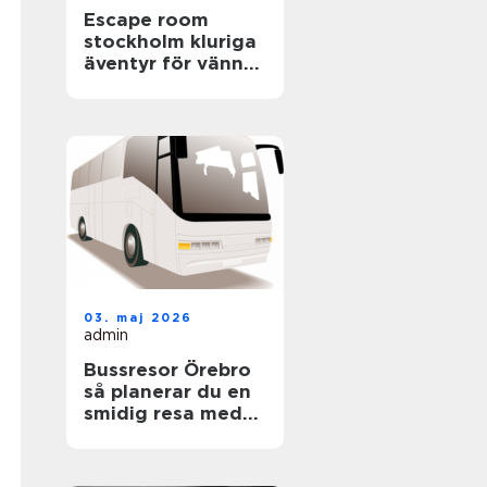
Escape room
stockholm kluriga
äventyr för vänner,
familjer och
företag
03. maj 2026
admin
Bussresor Örebro
så planerar du en
smidig resa med
grupp