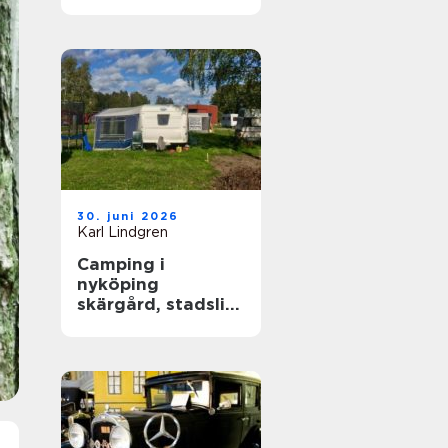
året runt
30. juni 2026
Karl Lindgren
Camping i
nyköping
skärgård, stadsliv
och lugna
naturupplevelser