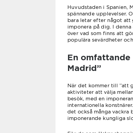
Huvudstaden i Spanien, Mad
spännande upplevelser. Oa
bara letar efter något att
imponera på dig. I denna 
över vad som finns att gör
populära sevärdheter och 
En omfattande p
Madrid”
När det kommer till ”att 
aktiviteter att välja mell
besök, med en imponerand
internationella konstnärer
det också många vackra b
imponerande kungliga slo