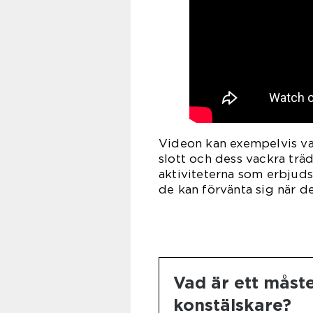
Videon kan exempelvis va
slott och dess vackra trä
aktiviteterna som erbjuds 
de kan förvänta sig när d
Vad är ett måst
konstälskare?