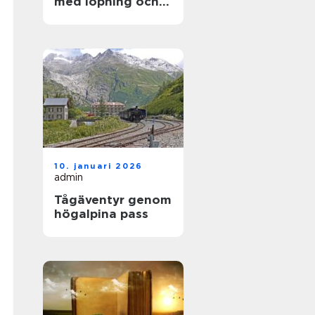
med löpning och
natur
10. januari 2026
admin
Tågäventyr genom
högalpina pass