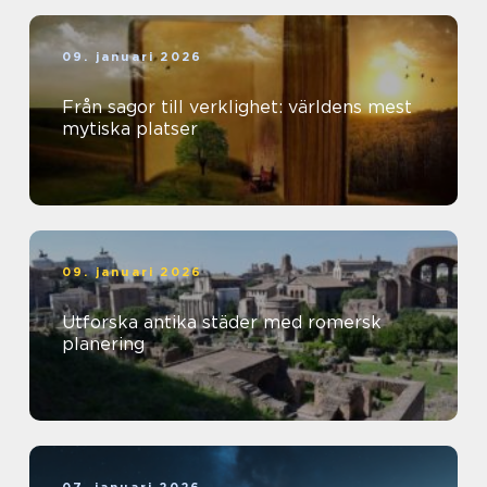
09. januari 2026
Från sagor till verklighet: världens mest
mytiska platser
09. januari 2026
Utforska antika städer med romersk
planering
07. januari 2026