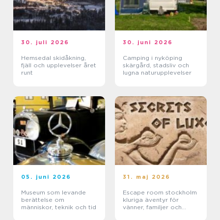
30. juli 2026
30. juni 2026
Hemsedal skidåkning,
Camping i nyköping
fjäll och upplevelser året
skärgård, stadsliv och
runt
lugna naturupplevelser
05. juni 2026
31. maj 2026
Museum som levande
Escape room stockholm
berättelse om
kluriga äventyr för
människor, teknik och tid
vänner, familjer och
företag