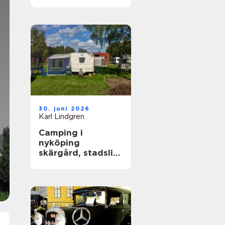
året runt
30. juni 2026
Karl Lindgren
Camping i
nyköping
skärgård, stadsliv
och lugna
naturupplevelser