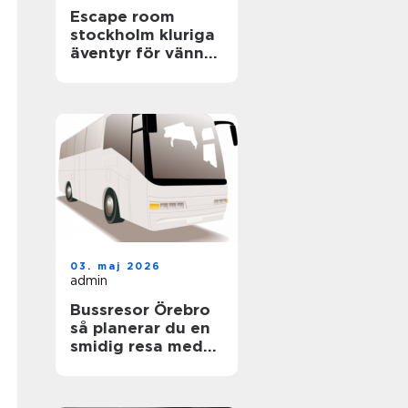
Escape room
stockholm kluriga
äventyr för vänner,
familjer och
företag
03. maj 2026
admin
Bussresor Örebro
så planerar du en
smidig resa med
grupp