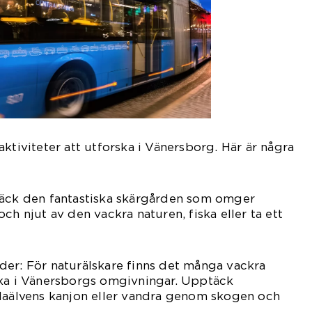
ktiviteter att utforska i Vänersborg. Här är några
täck den fantastiska skärgården som omger
ch njut av den vackra naturen, fiska eller ta ett
der: För naturälskare finns det många vackra
ska i Vänersborgs omgivningar. Upptäck
ndaälvens kanjon eller vandra genom skogen och