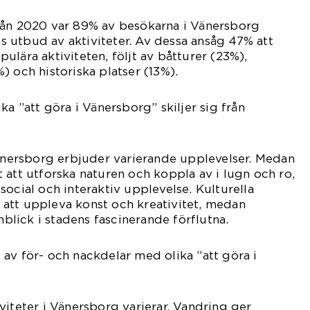
rån 2020 var 89% av besökarna i Vänersborg
 utbud av aktiviteter. Av dessa ansåg 47% att
ulära aktiviteten, följt av båtturer (23%),
) och historiska platser (13%).
ka ”att göra i Vänersborg” skiljer sig från
Vänersborg erbjuder varierande upplevelser. Medan
 att utforska naturen och koppla av i lugn och ro,
social och interaktiv upplevelse. Kulturella
att uppleva konst och kreativitet, medan
inblick i stadens fascinerande förflutna.
av för- och nackdelar med olika ”att göra i
viteter i Vänersborg varierar. Vandring ger