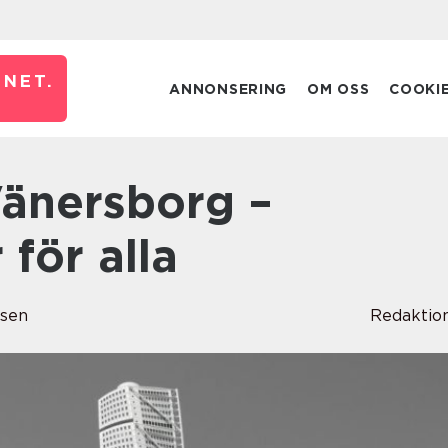
NET.
ANNONSERING
OM OSS
COOKI
 för alla
sen
Redaktio