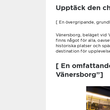
Upptäck den c
[ En övergripande, grundl
Vänersborg, beläget vid V
finns något för alla, oavs
historiska platser och sp
destination för upplevels
[ En omfattande
Vänersborg”]