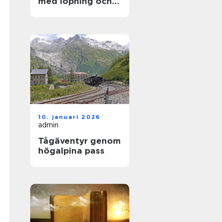
med löpning och
natur
10. januari 2026
admin
Tågäventyr genom
högalpina pass