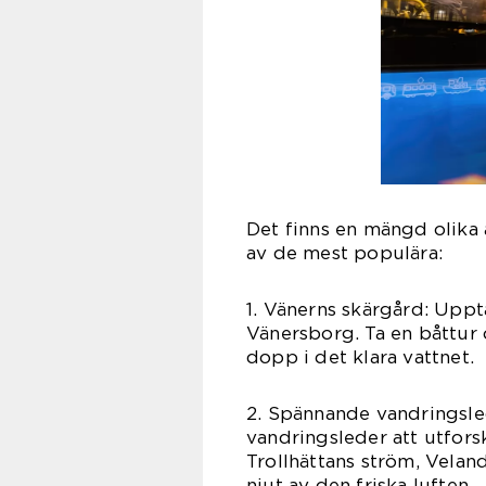
Det finns en mängd olika a
av de mest populära:
1. Vänerns skärgård: Upp
Vänersborg. Ta en båttur o
dopp i det klara vattnet.
2. Spännande vandringsle
vandringsleder att utfor
Trollhättans ström, Vela
njut av den friska luften.