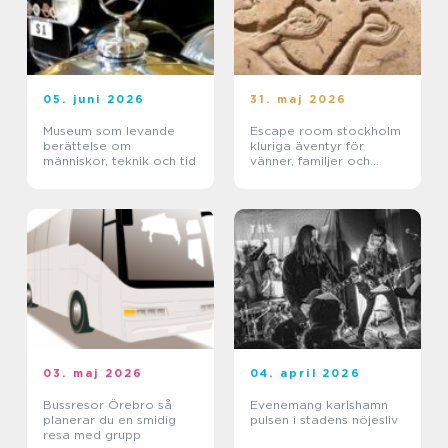
05. juni 2026
31. maj 2026
Museum som levande
Escape room stockholm
berättelse om
kluriga äventyr för
människor, teknik och tid
vänner, familjer och
företag
03. maj 2026
04. april 2026
Bussresor Örebro så
Evenemang karlshamn
planerar du en smidig
pulsen i stadens nöjesliv
resa med grupp