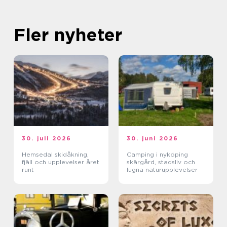
Fler nyheter
30. juli 2026
30. juni 2026
Hemsedal skidåkning,
Camping i nyköping
fjäll och upplevelser året
skärgård, stadsliv och
runt
lugna naturupplevelser