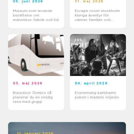
05. juni 2026
31. maj 2026
Museum som levande
Escape room stockholm
berättelse om
kluriga äventyr för
människor, teknik och tid
vänner, familjer och
företag
03. maj 2026
04. april 2026
Bussresor Örebro så
Evenemang karlshamn
planerar du en smidig
pulsen i stadens nöjesliv
resa med grupp
11. januari 2026