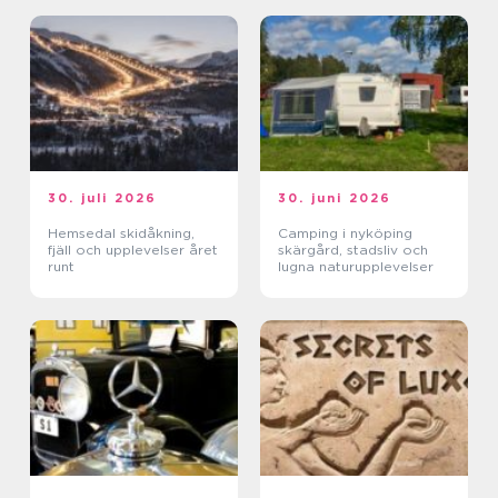
30. juli 2026
30. juni 2026
Hemsedal skidåkning,
Camping i nyköping
fjäll och upplevelser året
skärgård, stadsliv och
runt
lugna naturupplevelser