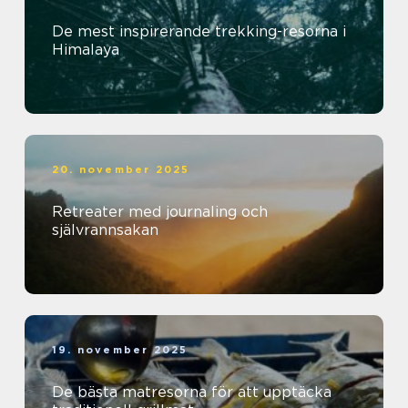
De mest inspirerande trekking-resorna i
Himalaya
20. november 2025
Retreater med journaling och
självrannsakan
19. november 2025
De bästa matresorna för att upptäcka