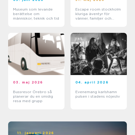
Museum som levande
Escape room stockholm
berättelse om
kluriga äventyr för
människor, teknik och tid
vänner, familjer och
företag
03. maj 2026
04. april 2026
Bussresor Örebro så
Evenemang karlshamn
planerar du en smidig
pulsen i stadens nöjesliv
resa med grupp
11. januari 2026