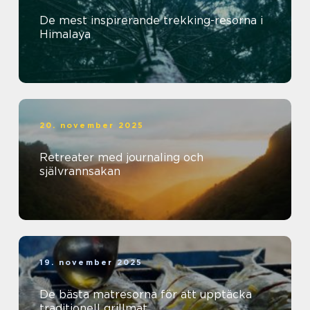
De mest inspirerande trekking-resorna i
Himalaya
20. november 2025
Retreater med journaling och
självrannsakan
19. november 2025
De bästa matresorna för att upptäcka
traditionell grillmat