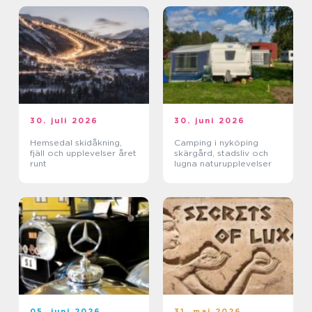
30. juli 2026
30. juni 2026
Hemsedal skidåkning,
Camping i nyköping
fjäll och upplevelser året
skärgård, stadsliv och
runt
lugna naturupplevelser
05. juni 2026
31. maj 2026