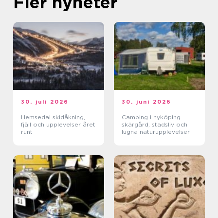
Fler nyheter
30. juli 2026
30. juni 2026
Hemsedal skidåkning,
Camping i nyköping
fjäll och upplevelser året
skärgård, stadsliv och
runt
lugna naturupplevelser