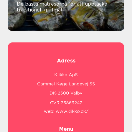
De bästa matresorna för att upptäcka
traditionell grillmat
Adress
web:
www.klikko.dk/
Menu