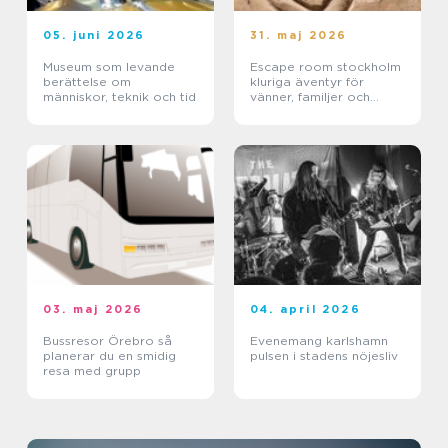
05. juni 2026
31. maj 2026
Museum som levande
Escape room stockholm
berättelse om
kluriga äventyr för
människor, teknik och tid
vänner, familjer och
företag
03. maj 2026
04. april 2026
Bussresor Örebro så
Evenemang karlshamn
planerar du en smidig
pulsen i stadens nöjesliv
resa med grupp