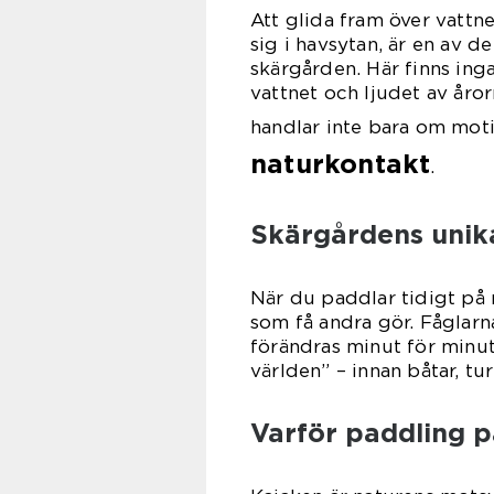
Att glida fram över vattne
sig i havsytan, är en av d
skärgården. Här finns ing
vattnet och ljudet av åro
handlar inte bara om mot
naturkontakt
.
Skärgårdens uni
När du paddlar tidigt på
som få andra gör. Fåglarn
förändras minut för minut
världen” – innan båtar, tur
Varför paddling pa