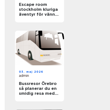
Escape room
stockholm kluriga
äventyr för vänner,
familjer och
företag
03. maj 2026
admin
Bussresor Örebro
så planerar du en
smidig resa med
grupp