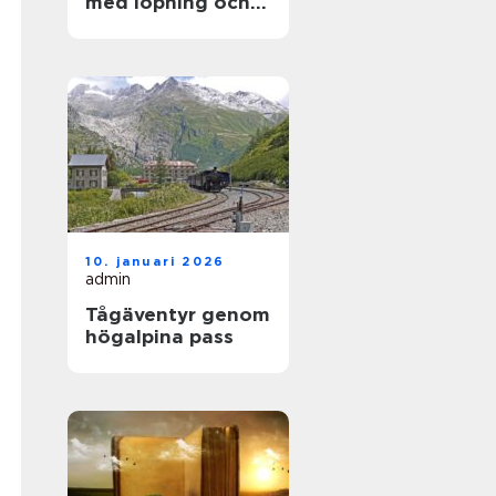
med löpning och
natur
10. januari 2026
admin
Tågäventyr genom
högalpina pass