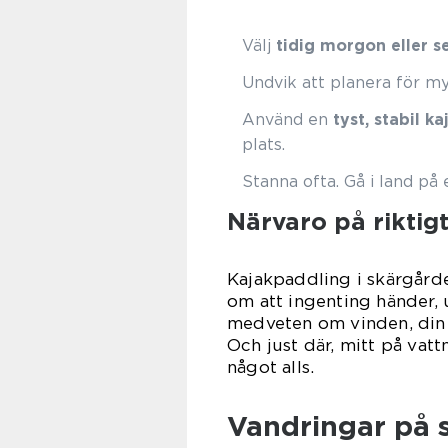
Välj
tidig morgon eller se
Undvik att planera för myc
Använd en
tyst, stabil ka
plats.
Stanna ofta. Gå i land på 
Närvaro på riktig
Kajakpaddling i skärgården
om att ingenting händer, 
medveten om vinden, din k
Och just där, mitt på vattn
något alls.
Vandringar på s