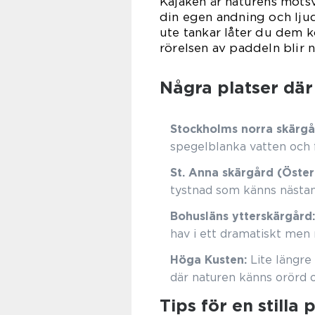
Kajaken är naturens motsva
din egen andning och ljude
ute tankar låter du dem 
rörelsen av paddeln blir n
Några platser där
Stockholms norra skärgå
spegelblanka vatten och 
St. Anna skärgård (Öster
tystnad som känns nästan
Bohusläns ytterskärgård:
hav i ett dramatiskt men 
Höga Kusten:
Lite längre
där naturen känns orörd o
Tips för en stilla