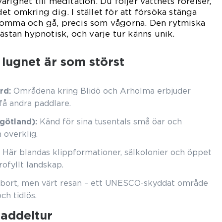
righet till meditation. Du följer vattnets rörelser,
t omkring dig. I stället för att försöka stänga
komma och gå, precis som vågorna. Den rytmiska
ästan hypnotisk, och varje tur känns unik.
 lugnet är som störst
rd:
Områdena kring Blidö och Arholma erbjuder
få andra paddlare.
götland):
Känd för sina tusentals små öar och
 overklig.
Här blandas klippformationer, sälkolonier och öppet
rofyllt landskap.
 bort, men värt resan – ett UNESCO-skyddat område
ch tidlös.
 paddeltur