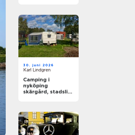
året runt
30. juni 2026
Karl Lindgren
Camping i
nyköping
skärgård, stadsliv
och lugna
naturupplevelser