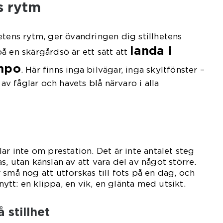
s rytm
etens rytm, ger övandringen dig stillhetens
landa i
å en skärgårdsö är ett sätt att
empo
. Här finns inga bilvägar, inga skyltfönster –
 av fåglar och havets blå närvaro i alla
ar inte om prestation. Det är inte antalet steg
, utan känslan av att vara del av något större.
 små nog att utforskas till fots på en dag, och
 nytt: en klippa, en vik, en glänta med utsikt.
 stillhet