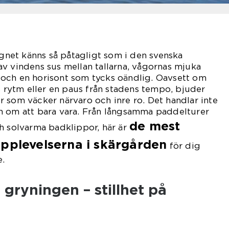
lugnet känns så påtagligt som i den svenska
v vindens sus mellan tallarna, vågornas mjuka
och en horisont som tycks oändlig. Oavsett om
ns rytm eller en paus från stadens tempo, bjuder
 som väcker närvaro och inre ro. Det handlar inte
n om att bara vara. Från långsamma paddelturer
de mest
h solvarma badklippor, här är
upplevelserna i skärgården
för dig
e.
 gryningen – stillhet på