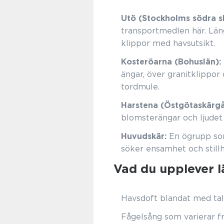
Utö (Stockholms södra s
transportmedlen här. Läng
klippor med havsutsikt.
Kosteröarna (Bohuslän):
ängar, över granitklippor
tordmule.
Harstena (Östgötaskärgå
blomsterängar och ljudet
Huvudskär:
En ögrupp som
söker ensamhet och stillh
Vad du upplever 
Havsdoft blandat med tal
Fågelsång som varierar frå