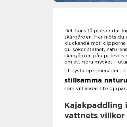
Det finns få platser där 
skärgården. Här möts du a
kluckande mot klipporna 
du söker stillhet, nature
skärgården på upplevelser
om att göra mycket – uta
till tysta öpromenader oc
stillsamma natur
som vill andas lite djupar
Kajakpaddling i
vattnets villkor