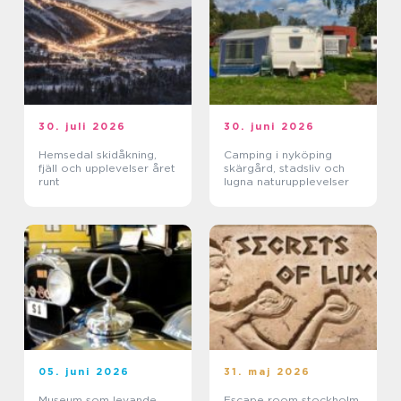
30. juli 2026
30. juni 2026
Hemsedal skidåkning,
Camping i nyköping
fjäll och upplevelser året
skärgård, stadsliv och
runt
lugna naturupplevelser
05. juni 2026
31. maj 2026
Museum som levande
Escape room stockholm