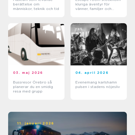
berättelse om
kluriga äventyr för
människor, teknik och tid
vänner, familjer och
företag
03. maj 2026
04. april 2026
Bussresor Örebro så
Evenemang karlshamn
planerar du en smidig
pulsen i stadens nöjesliv
resa med grupp
11. januari 2026