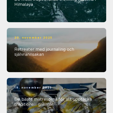
Himalaya
20. november 2025
Retreater med journaling och
självrannsakan
19. november 2025
De bästa matresorna för att upptäcka
traditionell grillmat