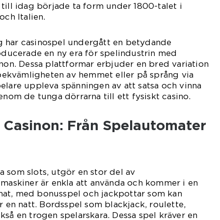
till idag började ta form under 1800-talet i
och Italien.
 har casinospel undergått en betydande
roducerade en ny era för spelindustrin med
inon. Dessa plattformar erbjuder en bred variation
n bekvämligheten av hemmet eller på språng via
elare uppleva spänningen av att satsa och vinna
enom de tunga dörrarna till ett fysiskt casino.
 Casinon: Från Spelautomater
 som slots, utgör en stor del av
 maskiner är enkla att använda och kommer i en
mat, med bonusspel och jackpottar som kan
r en natt. Bordsspel som blackjack, roulette,
kså en trogen spelarskara. Dessa spel kräver en