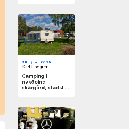
året runt
30. juni 2026
Karl Lindgren
Camping i
nyköping
skärgård, stadsliv
och lugna
naturupplevelser