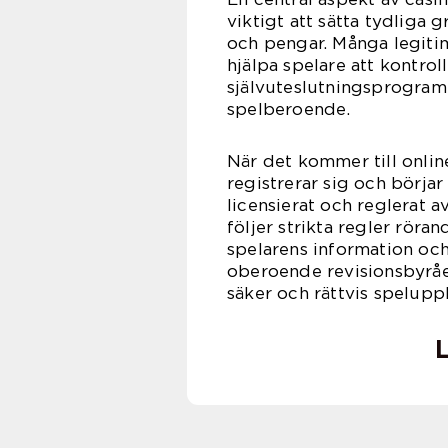
viktigt att sätta tydliga 
och pengar. Många legitim
hjälpa spelare att kontrol
självuteslutningsprogram,
spelberoende.
När det kommer till onlin
registrerar sig och börjar
licensierat och reglerat 
följer strikta regler röra
spelarens information oc
oberoende revisionsbyråe
säker och rättvis spelupp
L