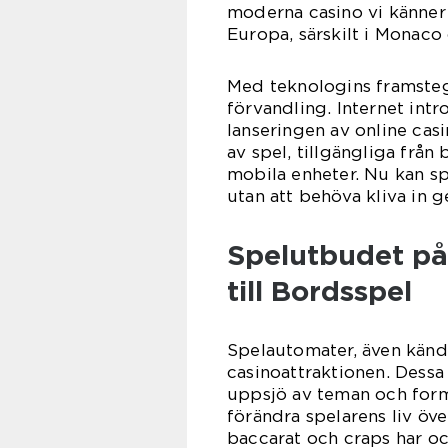
moderna casino vi känner 
Europa, särskilt i Monaco 
Med teknologins framsteg
förvandling. Internet int
lanseringen av online cas
av spel, tillgängliga frå
mobila enheter. Nu kan sp
utan att behöva kliva in g
Spelutbudet på
till Bordsspel
Spelautomater, även kända
casinoattraktionen. Dessa
uppsjö av teman och for
förändra spelarens liv öve
baccarat och craps har oc