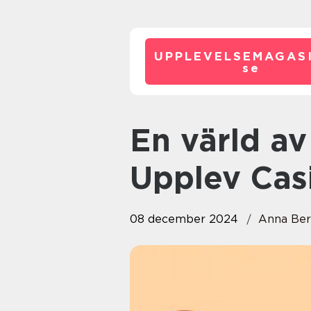
UPPLEVELSEMAGASI
se
En värld av spel och spänning:
Upplev Cas
08 december 2024
Anna Ber