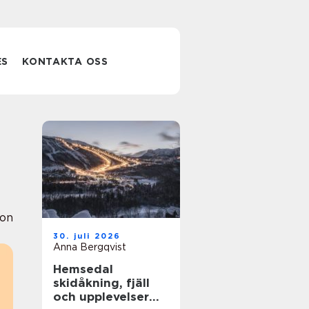
ES
KONTAKTA OSS
ion
30. juli 2026
Anna Bergqvist
Hemsedal
skidåkning, fjäll
och upplevelser