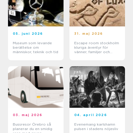
05. juni 2026
31. maj 2026
Museum som levande
Escape room stockholm
berättelse om
kluriga äventyr för
människor, teknik och tid
vänner, familjer och
företag
03. maj 2026
04. april 2026
Bussresor Örebro så
Evenemang karlshamn
planerar du en smidig
pulsen i stadens nöjesliv