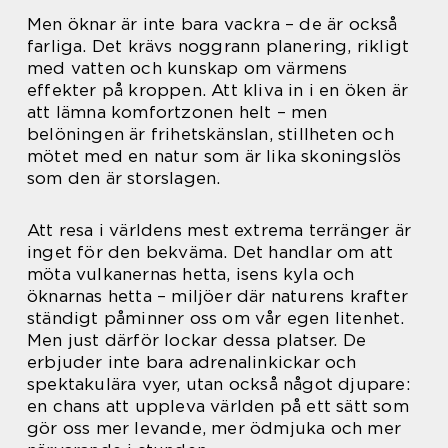
Men öknar är inte bara vackra – de är också
farliga. Det krävs noggrann planering, rikligt
med vatten och kunskap om värmens
effekter på kroppen. Att kliva in i en öken är
att lämna komfortzonen helt – men
belöningen är frihetskänslan, stillheten och
mötet med en natur som är lika skoningslös
som den är storslagen.
Att resa i världens mest extrema terränger är
inget för den bekväma. Det handlar om att
möta vulkanernas hetta, isens kyla och
öknarnas hetta – miljöer där naturens krafter
ständigt påminner oss om vår egen litenhet.
Men just därför lockar dessa platser. De
erbjuder inte bara adrenalinkickar och
spektakulära vyer, utan också något djupare:
en chans att uppleva världen på ett sätt som
gör oss mer levande, mer ödmjuka och mer