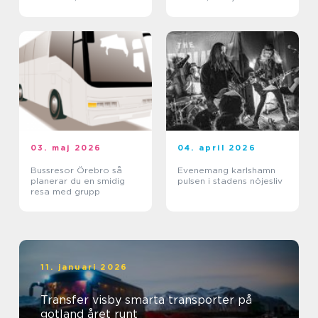
företag
03. maj 2026
04. april 2026
Bussresor Örebro så
Evenemang karlshamn
planerar du en smidig
pulsen i stadens nöjesliv
resa med grupp
11. januari 2026
Transfer visby smarta transporter på
gotland året runt