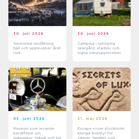
30. juli 2026
30. juni 2026
Hemsedal skidåkning,
Camping i nyköping
fjäll och upplevelser året
skärgård, stadsliv och
runt
lugna naturupplevelser
05. juni 2026
31. maj 2026
Museum som levande
Escape room stockholm
berättelse om
kluriga äventyr för
människor, teknik och tid
vänner, familjer och