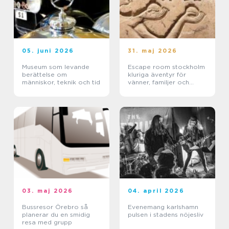
05. juni 2026
31. maj 2026
Museum som levande
Escape room stockholm
berättelse om
kluriga äventyr för
människor, teknik och tid
vänner, familjer och
företag
03. maj 2026
04. april 2026
Bussresor Örebro så
Evenemang karlshamn
planerar du en smidig
pulsen i stadens nöjesliv
resa med grupp