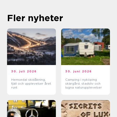
Fler nyheter
30. juli 2026
30. juni 2026
Hemsedal skidåkning,
Camping i nyköping
fjäll och upplevelser året
skärgård, stadsliv och
runt
lugna naturupplevelser