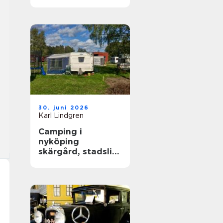
året runt
30. juni 2026
Karl Lindgren
Camping i
nyköping
skärgård, stadsliv
och lugna
naturupplevelser