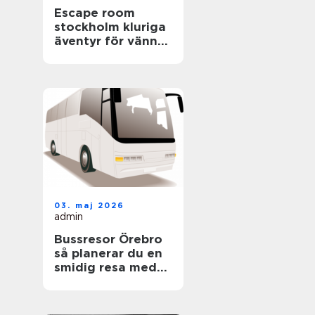
Escape room
stockholm kluriga
äventyr för vänner,
familjer och
företag
03. maj 2026
admin
Bussresor Örebro
så planerar du en
smidig resa med
grupp