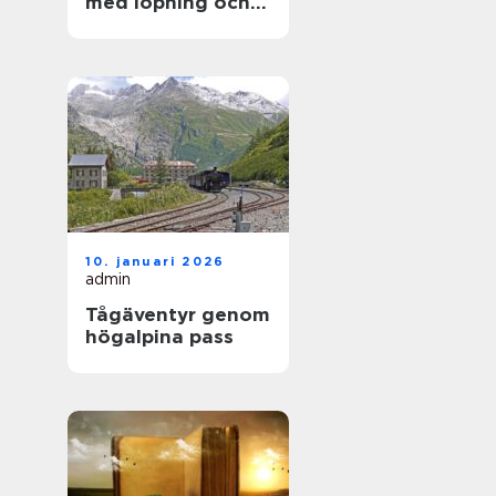
med löpning och
natur
10. januari 2026
admin
Tågäventyr genom
högalpina pass