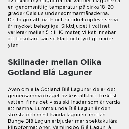
av lokala myndigheter har vattnet i lagunerna
en genomsnitlig temperatur på cirka 18-20
grader Celsius under sommarmånaderna.
Detta gör att bad- och snorkelupplevelserna
är mycket behagliga. Siktdjupet i vattnet
varierar mellan 5 till 10 meter, vilket innebär
att besökare kan se klart och tydligt under
ytan.
Skillnader mellan Olika
Gotland Blå Laguner
Även om alla Gotland Blå Laguner delar det
gemensamma draget av kristallklart, turkost
vatten, finns det vissa skillnader som är värda
att nämna. Lummelunda Blå Lagun är den
största och mest kända lagunen, medan
Bunge Blå Lagun erbjuder mer spektakulära
klippformationer. Vamlingbo Blå Lagun, å