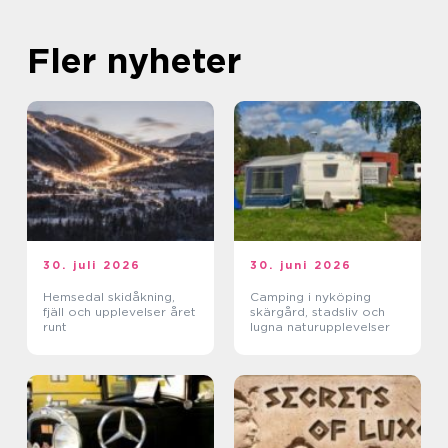
Fler nyheter
30. juli 2026
30. juni 2026
Hemsedal skidåkning,
Camping i nyköping
fjäll och upplevelser året
skärgård, stadsliv och
runt
lugna naturupplevelser