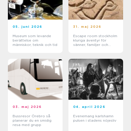
05. juni 2026
31. maj 2026
Museum som levande
Escape room stockholm
berättelse om
kluriga äventyr för
människor, teknik och tid
vänner, familjer och
företag
03. maj 2026
04. april 2026
Bussresor Örebro så
Evenemang karlshamn
planerar du en smidig
pulsen i stadens nöjesliv
resa med grupp