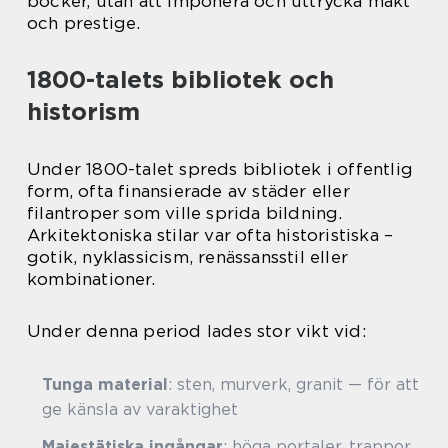
böcker, utan att imponera och uttrycka makt
och prestige.
1800-talets bibliotek och
historism
Under 1800-talet spreds bibliotek i offentlig
form, ofta finansierade av städer eller
filantroper som ville sprida bildning.
Arkitektoniska stilar var ofta historistiska –
gotik, nyklassicism, renässansstil eller
kombinationer.
Under denna period lades stor vikt vid:
Tunga material
: sten, murverk, granit — för att
ge känsla av varaktighet
Majestätiska ingångar
: höga portaler, trappor,