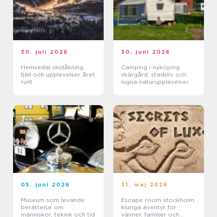
30. juli 2026
30. juni 2026
Hemsedal skidåkning,
Camping i nyköping
fjäll och upplevelser året
skärgård, stadsliv och
runt
lugna naturupplevelser
05. juni 2026
31. maj 2026
Museum som levande
Escape room stockholm
berättelse om
kluriga äventyr för
människor, teknik och tid
vänner, familjer och