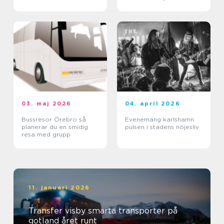
företag
03. maj 2026
04. april 2026
Bussresor Örebro så
Evenemang karlshamn
planerar du en smidig
pulsen i stadens nöjesliv
resa med grupp
11. januari 2026
Transfer visby smarta transporter på
gotland året runt