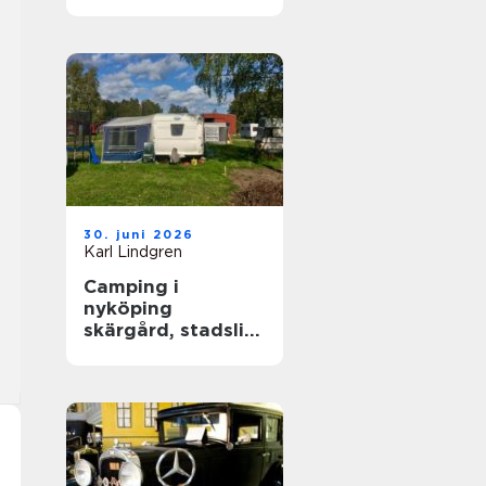
året runt
30. juni 2026
Karl Lindgren
Camping i
nyköping
skärgård, stadsliv
och lugna
naturupplevelser