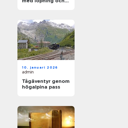
med löpning och
natur
10. januari 2026
admin
Tågäventyr genom
högalpina pass