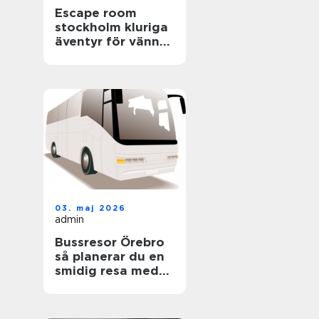
Escape room
stockholm kluriga
äventyr för vänner,
familjer och
företag
03. maj 2026
admin
Bussresor Örebro
så planerar du en
smidig resa med
grupp