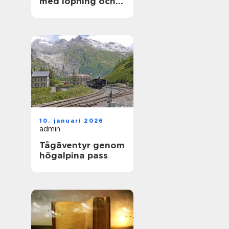
med löpning och
natur
10. januari 2026
admin
Tågäventyr genom
högalpina pass