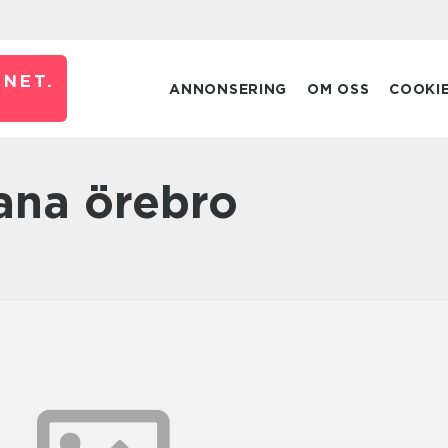
NET.
ANNONSERING
OM OSS
COOKI
ana örebro