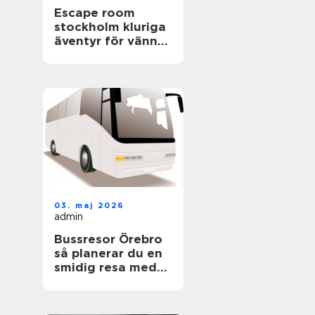
Escape room
stockholm kluriga
äventyr för vänner,
familjer och
företag
03. maj 2026
admin
Bussresor Örebro
så planerar du en
smidig resa med
grupp