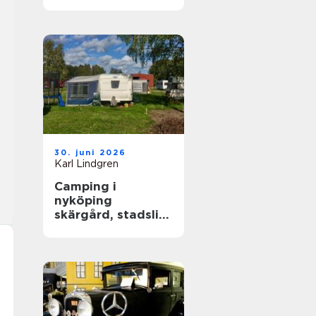
året runt
30. juni 2026
Karl Lindgren
Camping i
nyköping
skärgård, stadsliv
och lugna
naturupplevelser