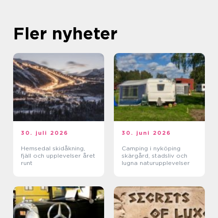
Fler nyheter
30. juli 2026
30. juni 2026
Hemsedal skidåkning,
Camping i nyköping
fjäll och upplevelser året
skärgård, stadsliv och
runt
lugna naturupplevelser