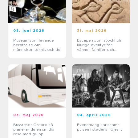
05. juni 2026
31. maj 2026
Museum som levande
Escape room stockholm
berättelse om
kluriga äventyr för
människor, teknik och tid
vänner, familjer och
företag
03. maj 2026
04. april 2026
Bussresor Örebro så
Evenemang karlshamn
planerar du en smidig
pulsen i stadens nöjesliv
resa med grupp