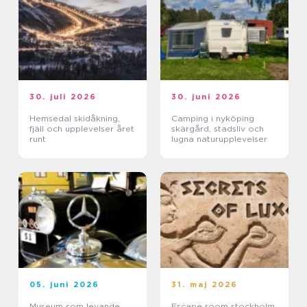
30. juli 2026
30. juni 2026
Hemsedal skidåkning,
Camping i nyköping
fjäll och upplevelser året
skärgård, stadsliv och
runt
lugna naturupplevelser
05. juni 2026
31. maj 2026
Museum som levande
Escape room stockholm