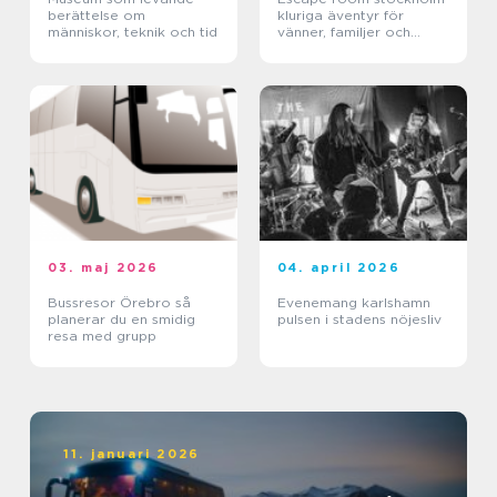
berättelse om
kluriga äventyr för
människor, teknik och tid
vänner, familjer och
företag
03. maj 2026
04. april 2026
Bussresor Örebro så
Evenemang karlshamn
planerar du en smidig
pulsen i stadens nöjesliv
resa med grupp
11. januari 2026