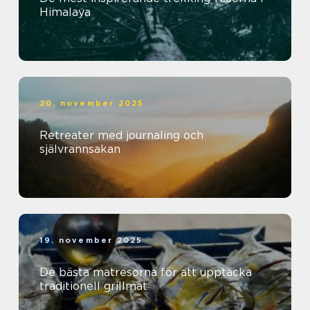
Himalaya
20. november 2025
Retreater med journaling och
självrannsakan
19. november 2025
De bästa matresorna för att upptäcka
traditionell grillmat