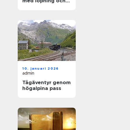
med löpning och
natur
10. januari 2026
admin
Tågäventyr genom
högalpina pass