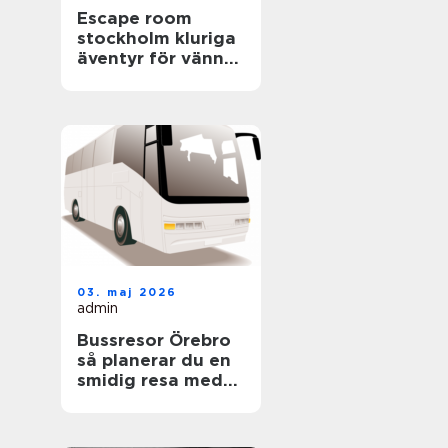
Escape room
stockholm kluriga
äventyr för vänner,
familjer och
företag
03. maj 2026
admin
Bussresor Örebro
så planerar du en
smidig resa med
grupp