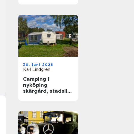
året runt
30. juni 2026
Karl Lindgren
Camping i
nyköping
skärgård, stadsliv
och lugna
naturupplevelser