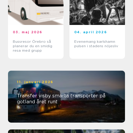
03. maj 2026
04. april 2026
Bussresor Örebro så
Evenemang karlshamn
planerar du en smidig
pulsen i stadens nöjesliv
resa med grupp
11. januari 2026
Transfer visby smarta transporter på
gotland året runt