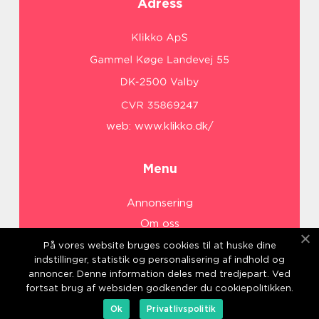
Adress
web:
www.klikko.dk/
Menu
Annonsering
Om oss
Cookies
På vores website bruges cookies til at huske dine
indstillinger, statistik og personalisering af indhold og
Kontakta oss
annoncer. Denne information deles med tredjepart. Ved
Sitemap
fortsat brug af websiden godkender du cookiepolitikken.
Ok
Privatlivspolitik