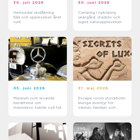
30. juli 2026
30. juni 2026
Hemsedal skidåkning,
Camping i nyköping
fjäll och upplevelser året
skärgård, stadsliv och
runt
lugna naturupplevelser
05. juni 2026
31. maj 2026
Museum som levande
Escape room stockholm
berättelse om
kluriga äventyr för
människor, teknik och tid
vänner, familjer och
företag