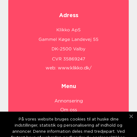
Adress
web:
www.klikko.dk/
Menu
Annonsering
Om oss
Cookies
På vores website bruges cookies til at huske dine
indstillinger, statistik og personalisering af indhold og
Kontakta oss
annoncer. Denne information deles med tredjepart. Ved
Sitemap