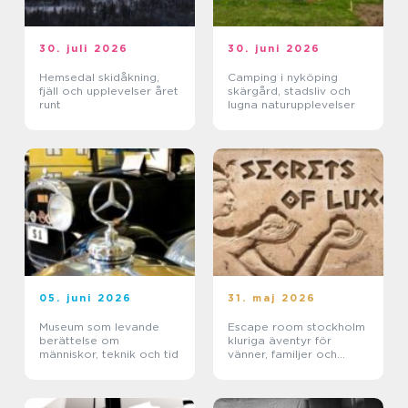
30. juli 2026
30. juni 2026
Hemsedal skidåkning,
Camping i nyköping
fjäll och upplevelser året
skärgård, stadsliv och
runt
lugna naturupplevelser
05. juni 2026
31. maj 2026
Museum som levande
Escape room stockholm
berättelse om
kluriga äventyr för
människor, teknik och tid
vänner, familjer och
företag