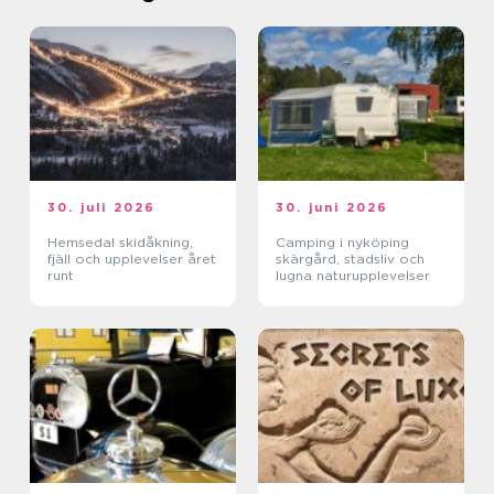
30. juli 2026
30. juni 2026
Hemsedal skidåkning,
Camping i nyköping
fjäll och upplevelser året
skärgård, stadsliv och
runt
lugna naturupplevelser