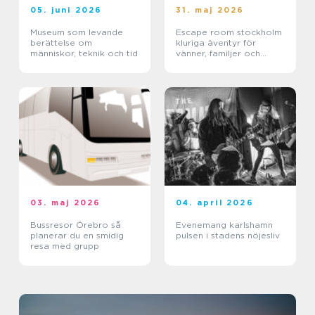
05. juni 2026
31. maj 2026
Museum som levande
Escape room stockholm
berättelse om
kluriga äventyr för
människor, teknik och tid
vänner, familjer och
företag
03. maj 2026
04. april 2026
Bussresor Örebro så
Evenemang karlshamn
planerar du en smidig
pulsen i stadens nöjesliv
resa med grupp