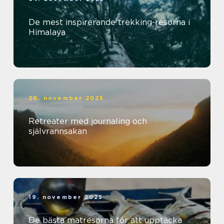
De mest inspirerande trekking-resorna i
Himalaya
20. november 2025
Retreater med journaling och
självrannsakan
19. november 2025
De bästa matresorna för att upptäcka