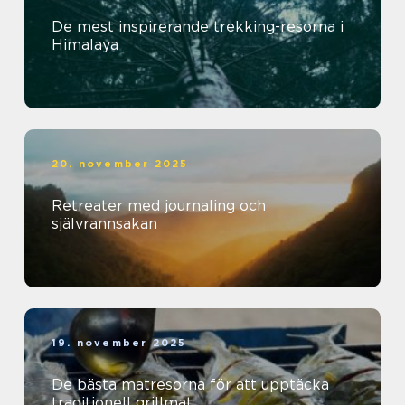
De mest inspirerande trekking-resorna i
Himalaya
20. november 2025
Retreater med journaling och
självrannsakan
19. november 2025
De bästa matresorna för att upptäcka
traditionell grillmat