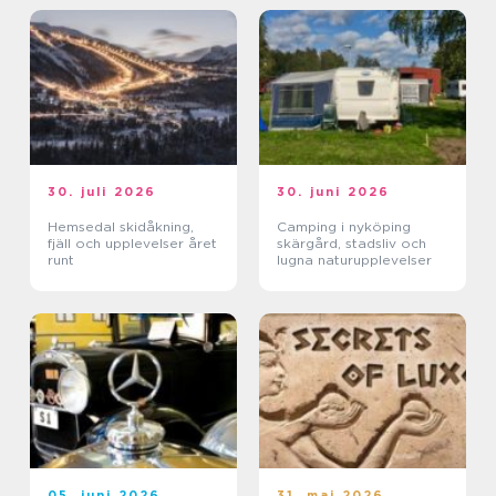
30. juli 2026
30. juni 2026
Hemsedal skidåkning,
Camping i nyköping
fjäll och upplevelser året
skärgård, stadsliv och
runt
lugna naturupplevelser
05. juni 2026
31. maj 2026