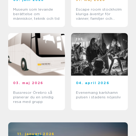
Museum som levande
Escape room stockholm
berättelse om
kluriga äventyr för
människor, teknik och tid
vänner, familjer och
företag
03. maj 2026
04. april 2026
Bussresor Örebro så
Evenemang karlshamn
planerar du en smidig
pulsen i stadens nöjesliv
resa med grupp
11. januari 2026