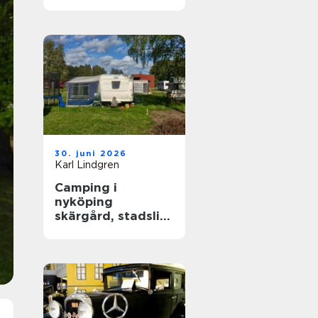
året runt
30. juni 2026
Karl Lindgren
Camping i
nyköping
skärgård, stadsliv
och lugna
naturupplevelser