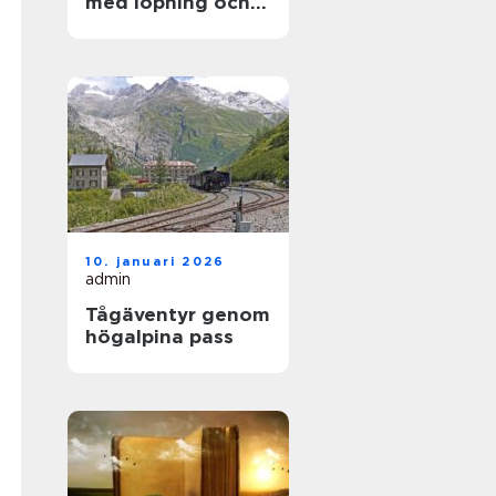
med löpning och
natur
10. januari 2026
admin
Tågäventyr genom
högalpina pass