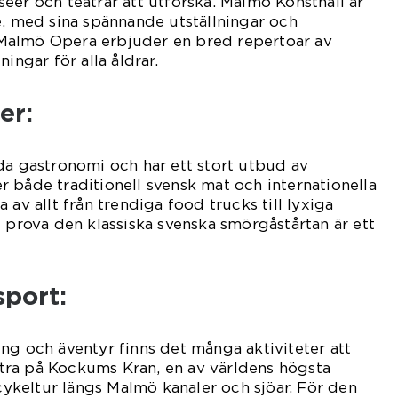
eer och teatrar att utforska. Malmö Konsthall är
e, med sina spännande utställningar och
r. Malmö Opera erbjuder en bred repertoar av
ingar för alla åldrar.
er:
da gastronomi och har ett stort utbud av
 både traditionell svensk mat och internationella
 av allt från trendiga food trucks till lyxiga
t prova den klassiska svenska smörgåstårtan är ett
sport:
ng och äventyr finns det många aktiviteter att
ättra på Kockums Kran, en av världens högsta
 cykeltur längs Malmö kanaler och sjöar. För den