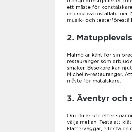
mängd konstgallerier, mus
ett måste för konstälskar
interaktiva installatione
musik- och teaterföreställn
2. Matupplevels
Malmö är känt för sin bre
restauranger som erbjuder
smaker. Besökare kan njuta
Michelin-restauranger. At
måste för matälskare.
3. Äventyr och 
Om du är ute efter spänni
välja mellan. Testa att kl
klätterväggar, eller ta en