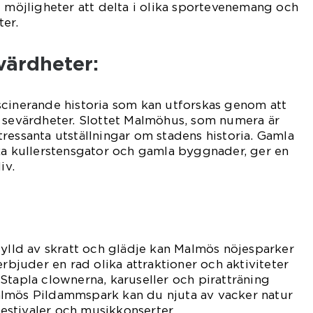
t möjligheter att delta i olika sportevenemang och
ter.
evärdheter:
scinerande historia som kan utforskas genom att
a sevärdheter. Slottet Malmöhus, som numera är
ressanta utställningar om stadens historia. Gamla
ka kullerstensgator och gamla byggnader, ger en
iv.
fylld av skratt och glädje kan Malmös nöjesparker
erbjuder en rad olika attraktioner och aktiviteter
Stapla clownerna, karuseller och piratträning
lmös Pildammspark kan du njuta av vacker natur
stivaler och musikkonserter.