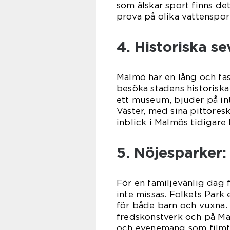
som älskar sport finns de
prova på olika vattenspor
4. Historiska s
Malmö har en lång och fa
besöka stadens historisk
ett museum, bjuder på int
Väster, med sina pittores
inblick i Malmös tidigare l
5. Nöjesparker:
För en familjevänlig dag 
inte missas. Folkets Park 
för både barn och vuxna. 
fredskonstverk och på Ma
och evenemang som filmfe