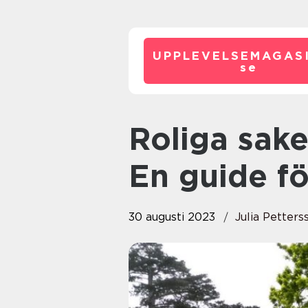
UPPLEVELSEMAGASI
se
Roliga saker att göra i Malmö:
En guide fö
30 augusti 2023
Julia Petters