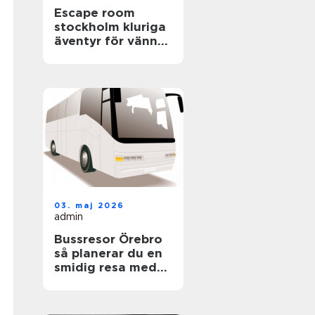
Escape room
stockholm kluriga
äventyr för vänner,
familjer och
företag
03. maj 2026
admin
Bussresor Örebro
så planerar du en
smidig resa med
grupp