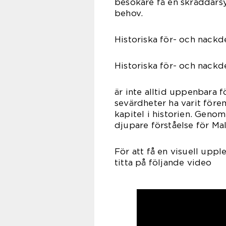
besökare få en skräddars
behov.
Historiska för- och nackd
Historiska för- och nackd
är inte alltid uppenbara f
sevärdheter ha varit för
kapitel i historien. Geno
djupare förståelse för Mal
För att få en visuell upp
titta på följande video