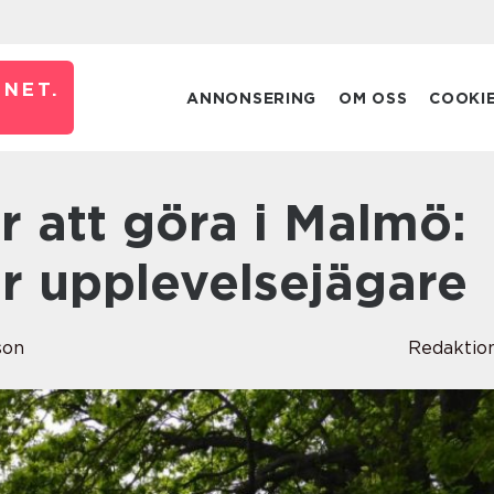
NET.
ANNONSERING
OM OSS
COOKI
r upplevelsejägare
son
Redaktio