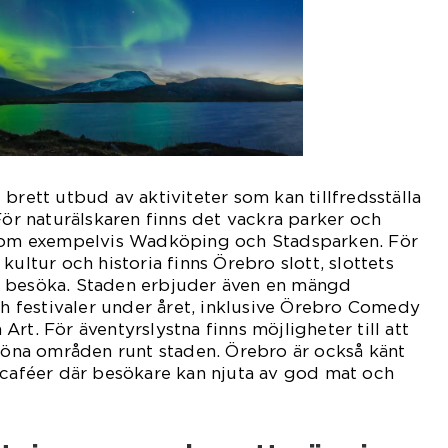
brett utbud av aktiviteter som kan tillfredsställa
För naturälskaren finns det vackra parker och
 som exempelvis Wadköping och Stadsparken. För
kultur och historia finns Örebro slott, slottets
t besöka. Staden erbjuder även en mängd
festivaler under året, inklusive Örebro Comedy
rt. För äventyrslystna finns möjligheter till att
sköna områden runt staden. Örebro är också känt
 caféer där besökare kan njuta av god mat och