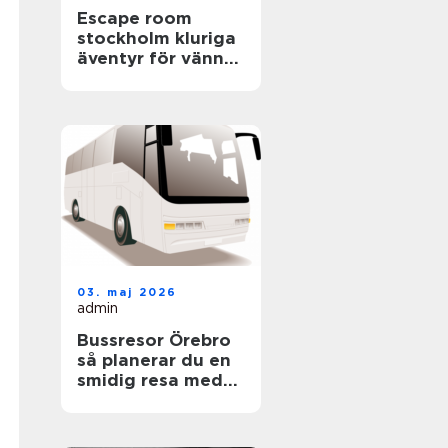
Escape room
stockholm kluriga
äventyr för vänner,
familjer och
företag
03. maj 2026
admin
Bussresor Örebro
så planerar du en
smidig resa med
grupp