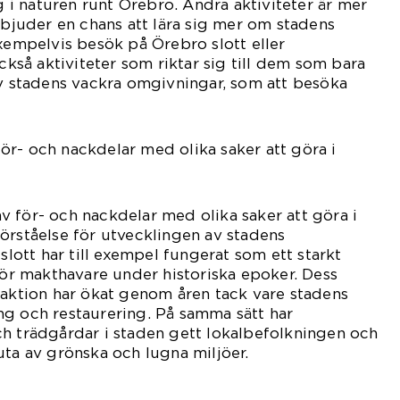
ng i naturen runt Örebro. Andra aktiviteter är mer
erbjuder en chans att lära sig mer om stadens
exempelvis besök på Örebro slott eller
också aktiviteter som riktar sig till dem som bara
av stadens vackra omgivningar, som att besöka
r- och nackdelar med olika saker att göra i
 för- och nackdelar med olika saker att göra i
örståelse för utvecklingen av stadens
 slott har till exempel fungerat som ett starkt
 för makthavare under historiska epoker. Dess
raktion har ökat genom åren tack vare stadens
ng och restaurering. På samma sätt har
h trädgårdar i staden gett lokalbefolkningen och
uta av grönska och lugna miljöer.