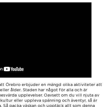
att Örebro erbjuder en mängd olika aktiviteter att
eller ålder. Staden har något för alla och är
nesvärda upplevelser. Oavsett om du vill njuta av
kultur eller uppleva spänning och äventyr, så är
a. Så packa väskan och upptäck allt som denna