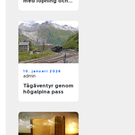
med löpning och
natur
10. januari 2026
admin
Tågäventyr genom
högalpina pass