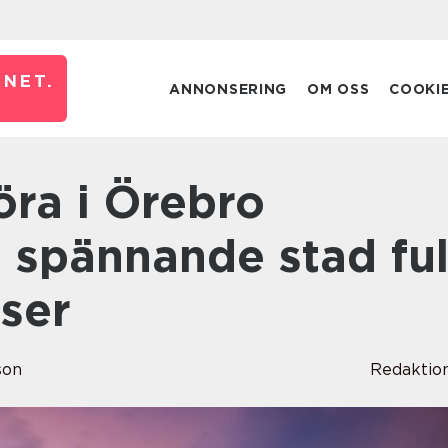
NET.
ANNONSERING
OM OSS
COOKI
 spännande stad ful
ser
son
Redaktio