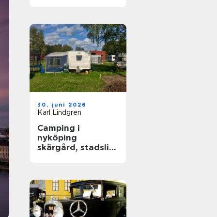
året runt
30. juni 2026
Karl Lindgren
Camping i
nyköping
skärgård, stadsliv
och lugna
naturupplevelser