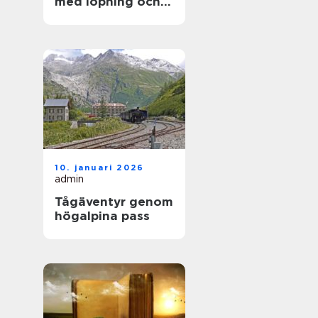
med löpning och
natur
10. januari 2026
admin
Tågäventyr genom
högalpina pass