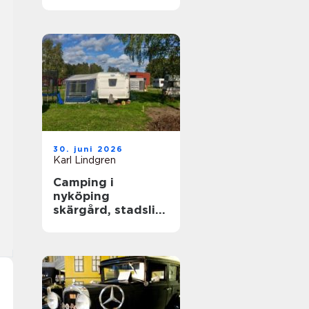
året runt
30. juni 2026
Karl Lindgren
Camping i
nyköping
skärgård, stadsliv
och lugna
naturupplevelser