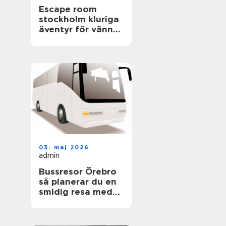
Escape room
stockholm kluriga
äventyr för vänner,
familjer och
företag
03. maj 2026
admin
Bussresor Örebro
så planerar du en
smidig resa med
grupp