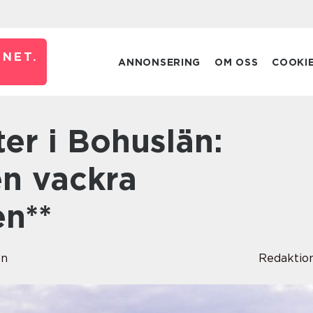
NET.
ANNONSERING
OM OSS
COOKI
en vackra
en**
en
Redaktio