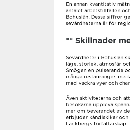
En annan kvantitativ mätn
antalet arbetstillfällen o
Bohuslän. Dessa siffror g
sevärdheterna är för reg
** Skillnader m
Sevärdheter i Bohuslän ski
läge, storlek, atmosfär o
Smögen en pulserande och
många restauranger, med
med vackra vyer och char
Även aktiviteterna och att
besökarna uppleva spänna
mer om bevarandet av de
erbjuder kändiskikar och e
Läckbergs författarskap.