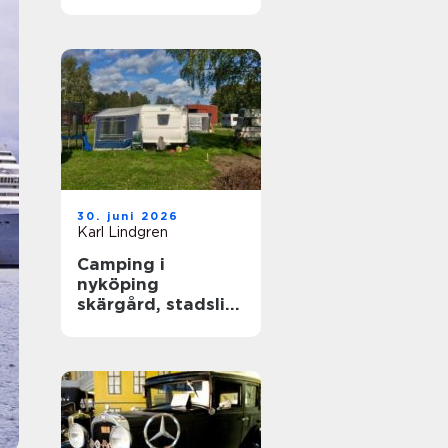
året runt
30. juni 2026
Karl Lindgren
Camping i
nyköping
skärgård, stadsliv
och lugna
naturupplevelser