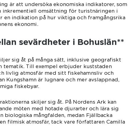
ing är att undersöka ekonomiska indikatorer, som
ch inkrementiell omsättning för turistnäringen i
er en indikation på hur viktiga och framgångsrika
ionens ekonomi.
ellan sevärdheter i Bohuslän**
ljer sig åt på många sätt, inklusive geografiskt
ch tematik. Till exempel erbjuder kuststaden
 livlig atmosfär med sitt fiskehamnsliv och
an Kungshamn är lugnare och mer avslappnad,
miga fiskebyar.
raktionerna skiljer sig åt. På Nordens Ark kan
nde möten med hotade djurarter och lära sig
n biologiska mångfalden, medan Fjällbacka
n filmisk atmosfär, tack vare författaren Camilla