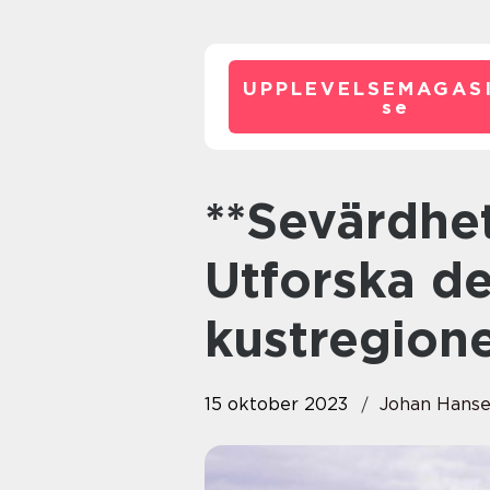
UPPLEVELSEMAGASI
se
**Sevärdheter i Bohuslän:
Utforska d
kustregion
15 oktober 2023
Johan Hans