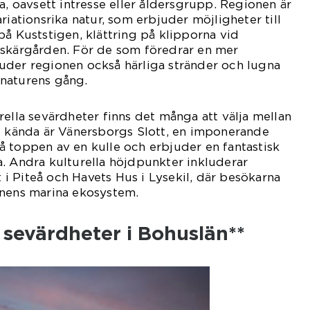
a, oavsett intresse eller åldersgrupp. Regionen är
riationsrika natur, som erbjuder möjligheter till
på Kuststigen, klättring på klipporna vid
 skärgården. För de som föredrar en mer
uder regionen också härliga stränder och lugna
naturens gång.
rella sevärdheter finns det många att välja mellan
t kända är Vänersborgs Slott, en imponerande
 toppen av en kulle och erbjuder en fantastisk
. Andra kulturella höjdpunkter inkluderar
 Piteå och Havets Hus i Lysekil, där besökarna
onens marina ekosystem.
 sevärdheter i Bohuslän**