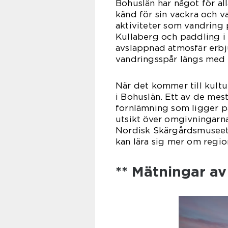
Bohuslän har något för all
känd för sin vackra och va
aktiviteter som vandring 
Kullaberg och paddling i
avslappnad atmosfär erbj
vandringsspår längs med 
När det kommer till kultu
i Bohuslän. Ett av de mes
fornlämning som ligger på
utsikt över omgivningarna
Nordisk Skärgårdsmuseet i
kan lära sig mer om regi
** Mätningar av