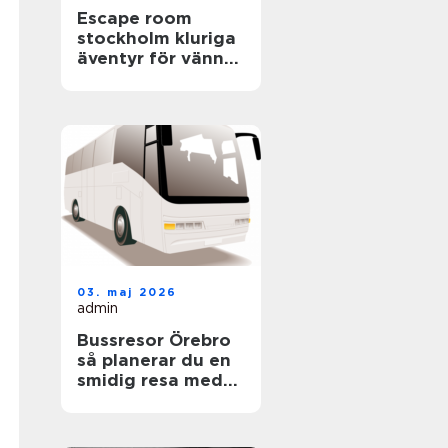
Escape room
stockholm kluriga
äventyr för vänner,
familjer och
företag
03. maj 2026
admin
Bussresor Örebro
så planerar du en
smidig resa med
grupp