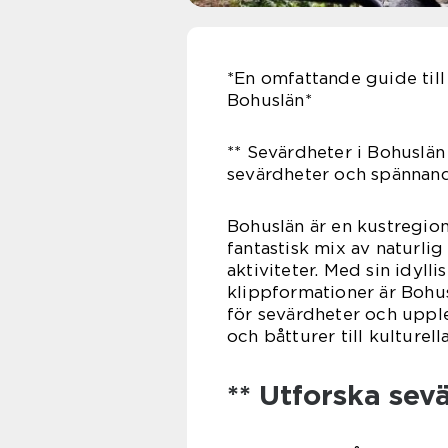
*En omfattande guide till
Bohuslän*
** Sevärdheter i Bohuslän 
sevärdheter och spännand
Bohuslän är en kustregion
fantastisk mix av naturli
aktiviteter. Med sin idyll
klippformationer är Bohu
för sevärdheter och upple
och båtturer till kulturel
** Utforska sev