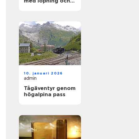
med löpning och
natur
10. januari 2026
admin
Tågäventyr genom
högalpina pass