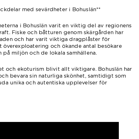
nackdelar med sevärdheter i Bohuslän**
heterna i Bohuslän varit en viktig del av regionens
raft. Fiske och båtturen genom skärgården har
aden och har varit viktiga dragplåster för
tt överexploatering och ökande antal besökare
n på miljön och de lokala samhällena.
et och ekoturism blivit allt viktigare. Bohuslän har
 och bevara sin naturliga skönhet, samtidigt som
juda unika och autentiska upplevelser för