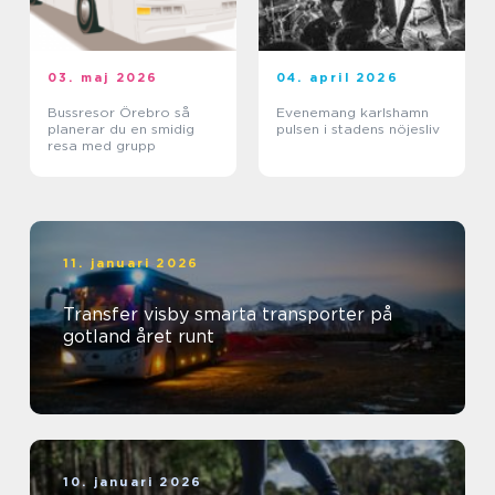
03. maj 2026
04. april 2026
Bussresor Örebro så
Evenemang karlshamn
planerar du en smidig
pulsen i stadens nöjesliv
resa med grupp
11. januari 2026
Transfer visby smarta transporter på
gotland året runt
10. januari 2026