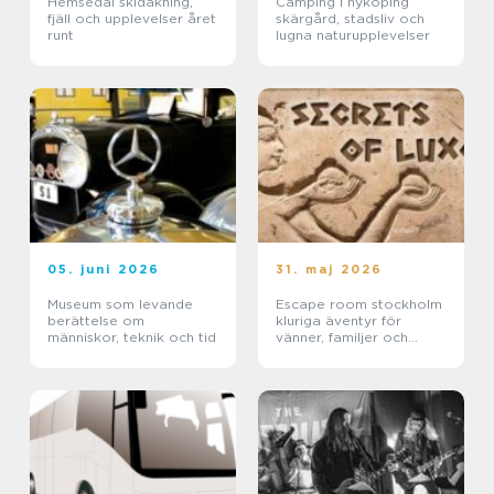
Hemsedal skidåkning,
Camping i nyköping
fjäll och upplevelser året
skärgård, stadsliv och
runt
lugna naturupplevelser
05. juni 2026
31. maj 2026
Museum som levande
Escape room stockholm
berättelse om
kluriga äventyr för
människor, teknik och tid
vänner, familjer och
företag