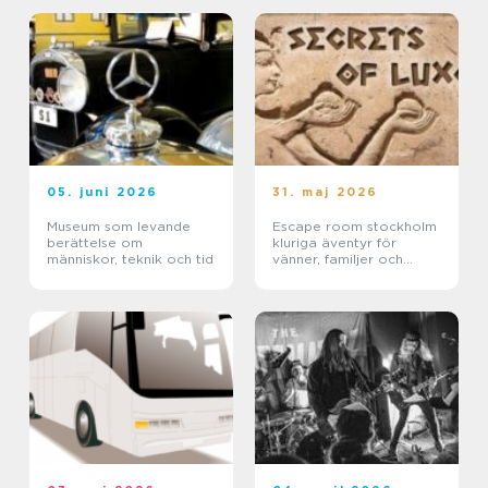
05. juni 2026
31. maj 2026
Museum som levande
Escape room stockholm
berättelse om
kluriga äventyr för
människor, teknik och tid
vänner, familjer och
företag