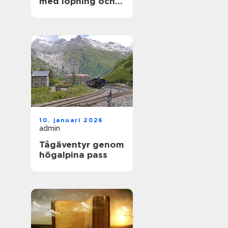
med löpning och
natur
10. januari 2026
admin
Tågäventyr genom
högalpina pass