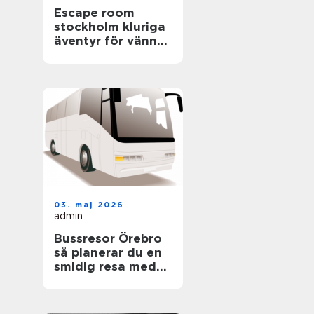
Escape room
stockholm kluriga
äventyr för vänner,
familjer och
företag
03. maj 2026
admin
Bussresor Örebro
så planerar du en
smidig resa med
grupp