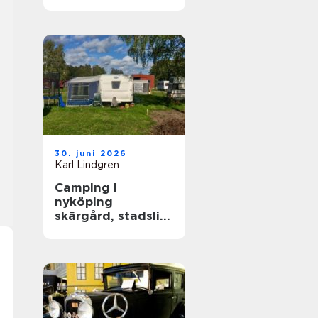
året runt
30. juni 2026
Karl Lindgren
Camping i
nyköping
skärgård, stadsliv
och lugna
naturupplevelser