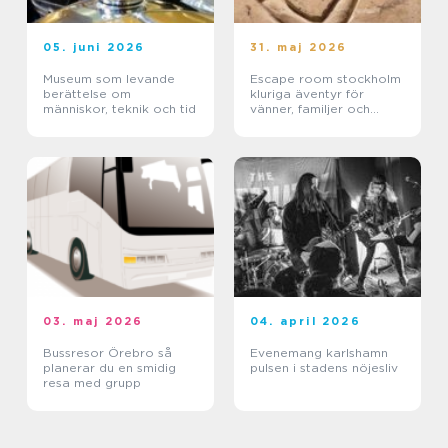
05. juni 2026
31. maj 2026
Museum som levande
Escape room stockholm
berättelse om
kluriga äventyr för
människor, teknik och tid
vänner, familjer och
företag
03. maj 2026
04. april 2026
Bussresor Örebro så
Evenemang karlshamn
planerar du en smidig
pulsen i stadens nöjesliv
resa med grupp