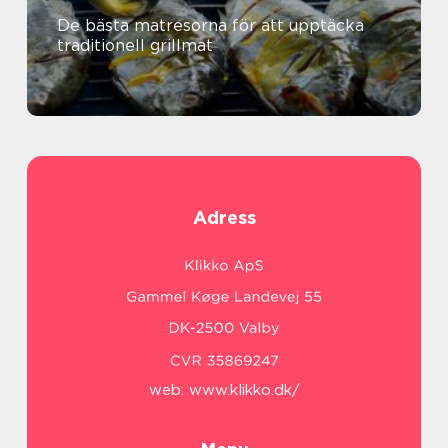
De bästa matresorna för att upptäcka
traditionell grillmat
Adress
web:
www.klikko.dk/