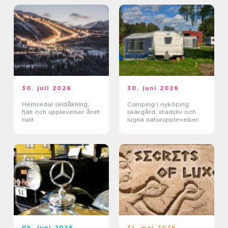
30. juli 2026
30. juni 2026
Hemsedal skidåkning,
Camping i nyköping
fjäll och upplevelser året
skärgård, stadsliv och
runt
lugna naturupplevelser
05. juni 2026
31. maj 2026