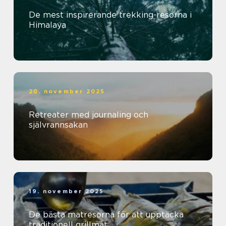
De mest inspirerande trekking-resorna i
Himalaya
20. november 2025
Retreater med journaling och
självrannsakan
19. november 2025
De bästa matresorna för att upptäcka
traditionell grillmat