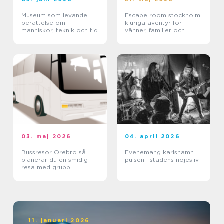
Museum som levande
Escape room stockholm
berättelse om
kluriga äventyr för
människor, teknik och tid
vänner, familjer och
företag
03. maj 2026
04. april 2026
Bussresor Örebro så
Evenemang karlshamn
planerar du en smidig
pulsen i stadens nöjesliv
resa med grupp
11. januari 2026