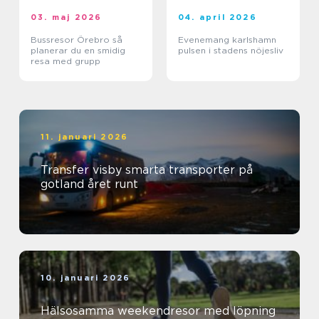
03. maj 2026
04. april 2026
Bussresor Örebro så
Evenemang karlshamn
planerar du en smidig
pulsen i stadens nöjesliv
resa med grupp
11. januari 2026
Transfer visby smarta transporter på
gotland året runt
10. januari 2026
Hälsosamma weekendresor med löpning