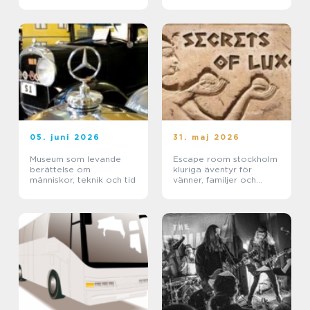
05. juni 2026
31. maj 2026
Museum som levande
Escape room stockholm
berättelse om
kluriga äventyr för
människor, teknik och tid
vänner, familjer och
företag