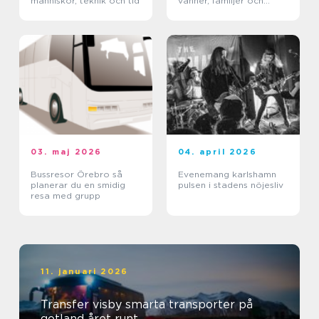
människor, teknik och tid
vänner, familjer och
företag
03. maj 2026
04. april 2026
Bussresor Örebro så
Evenemang karlshamn
planerar du en smidig
pulsen i stadens nöjesliv
resa med grupp
11. januari 2026
Transfer visby smarta transporter på
gotland året runt