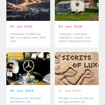
30. juli 2026
30. juni 2026
Hemsedal skidåkning,
Camping i nyköping
fjäll och upplevelser året
skärgård, stadsliv och
runt
lugna naturupplevelser
05. juni 2026
31. maj 2026
Museum som levande
Escape room stockholm
berättelse om
kluriga äventyr för