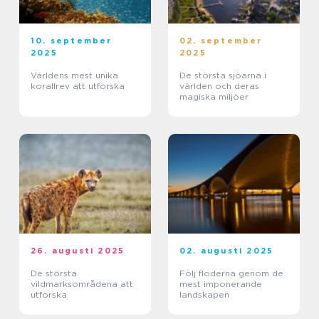
10. september
02. september
2025
2025
Världens mest unika
De största sjöarna i
korallrev att utforska
världen och deras
magiska miljöer
26. augusti 2025
02. augusti 2025
De största
Följ floderna genom de
vildmarksområdena att
mest imponerande
utforska
landskapen