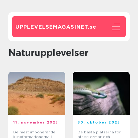
UPPLEVELSEMAGASINET.
se
Naturupplevelser
11. november 2025
30. oktober 2025
De mest imponerande
De bästa platserna för
klippformationerna i
att se ormar och