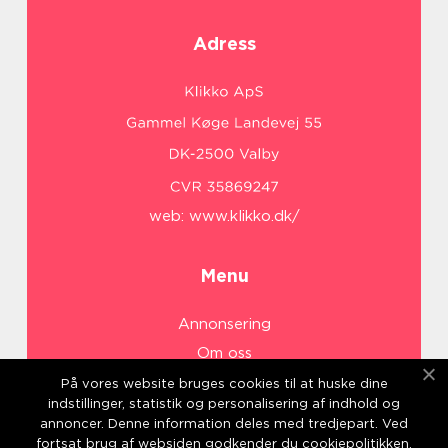
Adress
web:
www.klikko.dk/
Menu
Annonsering
Om oss
Cookies
På vores website bruges cookies til at huske dine
indstillinger, statistik og personalisering af indhold og
Kontakta oss
annoncer. Denne information deles med tredjepart. Ved
Sitemap
fortsat brug af websiden godkender du cookiepolitikken.