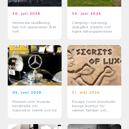
30. juli 2026
30. juni 2026
Hemsedal skidåkning,
Camping i nyköping
fjäll och upplevelser året
skärgård, stadsliv och
runt
lugna naturupplevelser
05. juni 2026
31. maj 2026
Museum som levande
Escape room stockholm
berättelse om
kluriga äventyr för
människor, teknik och tid
vänner, familjer och
företag