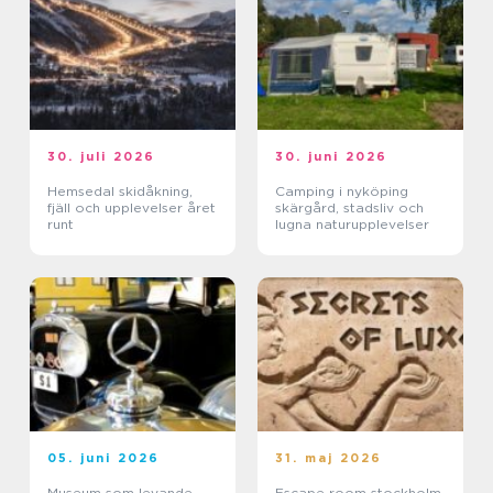
30. juli 2026
30. juni 2026
Hemsedal skidåkning,
Camping i nyköping
fjäll och upplevelser året
skärgård, stadsliv och
runt
lugna naturupplevelser
05. juni 2026
31. maj 2026
Museum som levande
Escape room stockholm