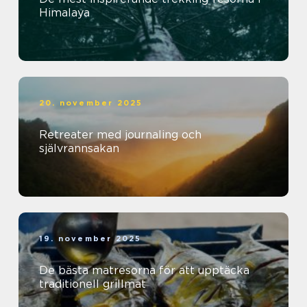
Himalaya
20. november 2025
Retreater med journaling och
självrannsakan
19. november 2025
De bästa matresorna för att upptäcka
traditionell grillmat