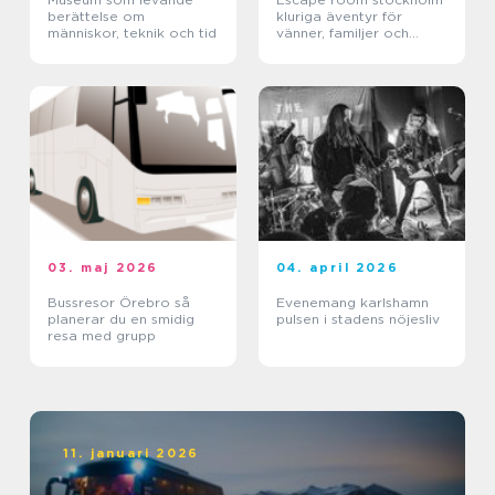
berättelse om
kluriga äventyr för
människor, teknik och tid
vänner, familjer och
företag
03. maj 2026
04. april 2026
Bussresor Örebro så
Evenemang karlshamn
planerar du en smidig
pulsen i stadens nöjesliv
resa med grupp
11. januari 2026