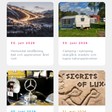
30. juli 2026
30. juni 2026
Hemsedal skidåkning,
Camping i nyköping
fjäll och upplevelser året
skärgård, stadsliv och
runt
lugna naturupplevelser
05. juni 2026
31. maj 2026