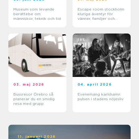
Museum som levande
Escape room stockholm
berättelse om
kluriga äventyr för
människor, teknik och tid
vänner, familjer och
företag
03. maj 2026
04. april 2026
Bussresor Örebro så
Evenemang karlshamn
planerar du en smidig
pulsen i stadens nöjesliv
resa med grupp
11. januari 2026