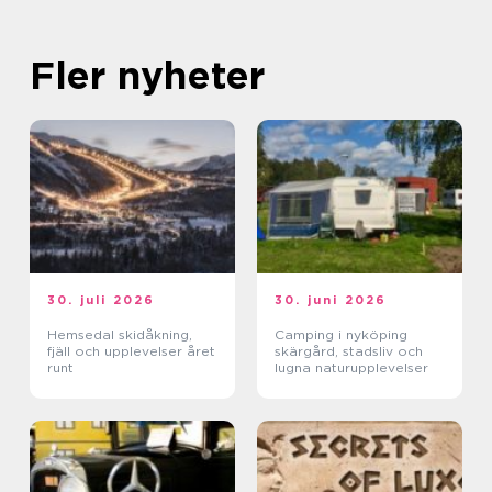
Fler nyheter
30. juli 2026
30. juni 2026
Hemsedal skidåkning,
Camping i nyköping
fjäll och upplevelser året
skärgård, stadsliv och
runt
lugna naturupplevelser