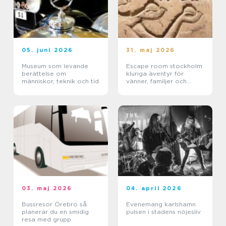
05. juni 2026
31. maj 2026
Museum som levande
Escape room stockholm
berättelse om
kluriga äventyr för
människor, teknik och tid
vänner, familjer och
företag
03. maj 2026
04. april 2026
Bussresor Örebro så
Evenemang karlshamn
planerar du en smidig
pulsen i stadens nöjesliv
resa med grupp