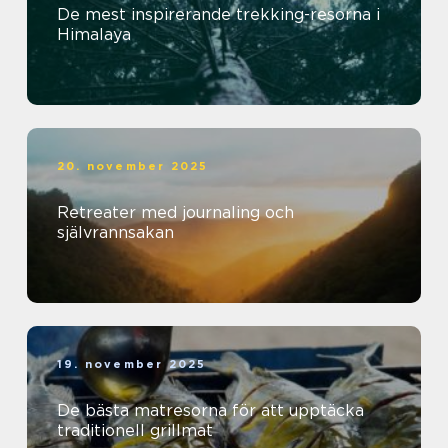
De mest inspirerande trekking-resorna i
Himalaya
20. november 2025
Retreater med journaling och
självrannsakan
19. november 2025
De bästa matresorna för att upptäcka
traditionell grillmat