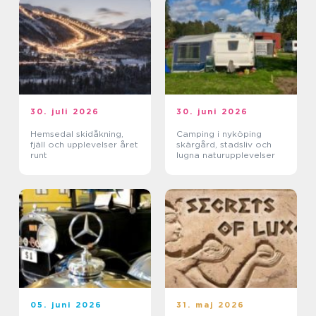
30. juli 2026
30. juni 2026
Hemsedal skidåkning,
Camping i nyköping
fjäll och upplevelser året
skärgård, stadsliv och
runt
lugna naturupplevelser
05. juni 2026
31. maj 2026