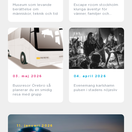
Museum som levande
Escape room stockholm
berättelse om
kluriga äventyr för
människor, teknik och tid
vänner, familjer och
företag
03. maj 2026
04. april 2026
Bussresor Örebro så
Evenemang karlshamn
planerar du en smidig
pulsen i stadens nöjesliv
resa med grupp
11. januari 2026