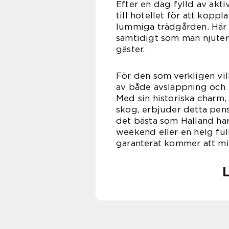
Efter en dag fylld av akti
till hotellet för att kop
lummiga trädgården. Här k
samtidigt som man njuter
gäster.
För den som verkligen vil
av både avslappning och u
Med sin historiska charm,
skog, erbjuder detta pensi
det bästa som Halland har
weekend eller en helg full
garanterat kommer att mi
L