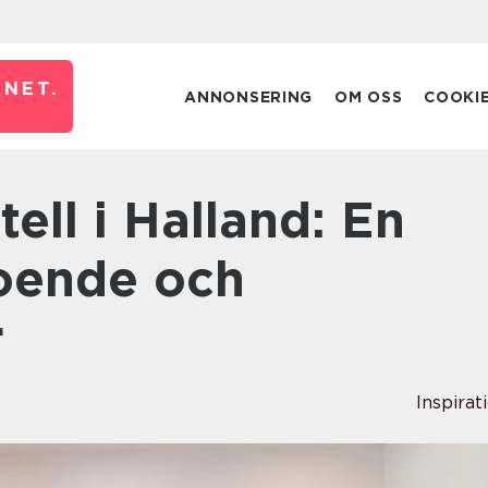
NET.
ANNONSERING
OM OSS
COOKI
boende och
r
Inspirat