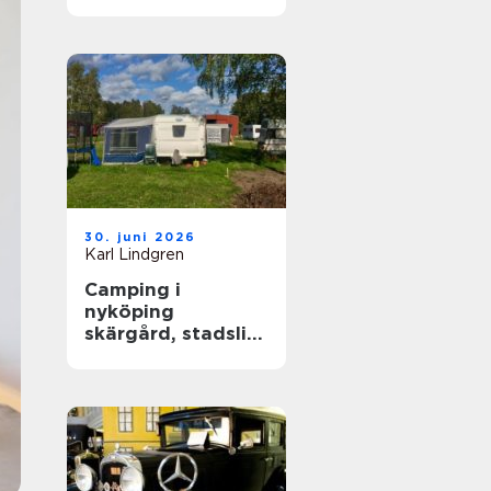
året runt
30. juni 2026
Karl Lindgren
Camping i
nyköping
skärgård, stadsliv
och lugna
naturupplevelser