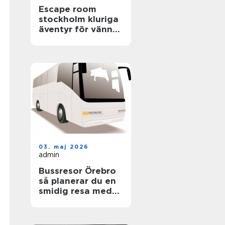
Escape room
stockholm kluriga
äventyr för vänner,
familjer och
företag
03. maj 2026
admin
Bussresor Örebro
så planerar du en
smidig resa med
grupp