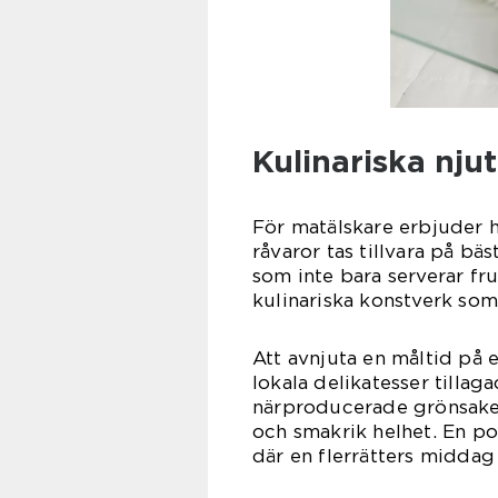
Kulinariska nju
För matälskare erbjuder h
råvaror tas tillvara på bäs
som inte bara serverar f
kulinariska konstverk som
Att avnjuta en måltid på e
lokala delikatesser tillag
närproducerade grönsaker,
och smakrik helhet. En p
där en flerrätters midda