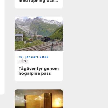
med löpning och
natur
10. januari 2026
admin
Tågäventyr genom
högalpina pass